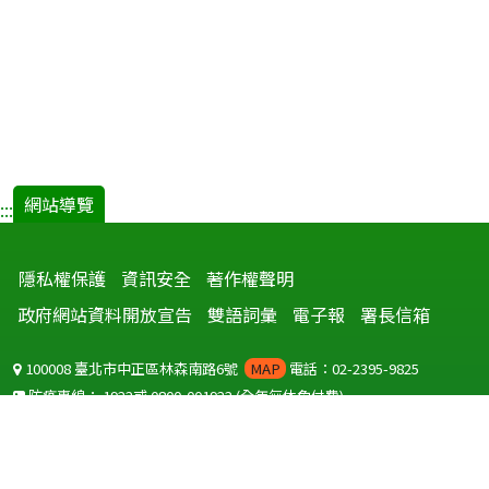
網站導覽
:::
隱私權保護
資訊安全
著作權聲明
政府網站資料開放宣告
雙語詞彙
電子報
署長信箱
100008 臺北市中正區林森南路6號
MAP
電話：02-2395-9825
防疫專線：
1922
或
0800-001922
(全年無休免付費)
聽語障服務免付費傳真：
0800-655955
國外可撥打
+886-800-001922
(自國外撥打回國須自付國際電話費用)
Copyright © 2026 衛生福利部 疾病管制署. All rights reserved.