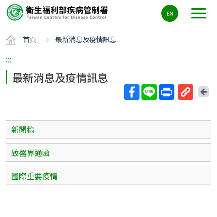
主
EN
要
內
首頁
最新消息及疫情訊息
容
區
:::
ALT+C
最新消息及疫情訊息
回
上
取
一
得
頁
短
新聞稿
網
址
致醫界通函
國際重要疫情