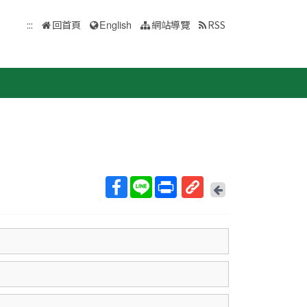
:::
回首頁
English
網站導覽
RSS
回
上
取
一
得
頁
短
網
址