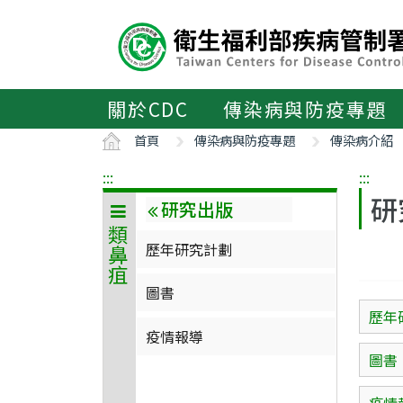
主
要
內
容
區
關於CDC
傳染病與防疫專題
ALT+C
首頁
傳染病與防疫專題
傳染病介紹
:::
:::
研
研究出版
類鼻疽
歷年研究計劃
圖書
歷年
疫情報導
圖書