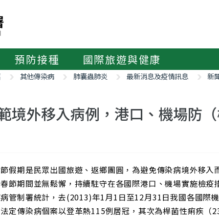
預防接種
國際旅遊與健康
紹
其他傳染病
肺囊蟲肺炎
最新消息及疫情訊息
新
範境外移入病例，港口、機場防（
春節假期是民眾出國旅遊、返鄉團圓，為避免傳染病境外移入
於春節期間並無鬆懈，持續駐守在各國際港口、機場實施檢疫
病管制署統計，去(2013)年1月1日至12月31日我國各國際
法定傳染病個案以登革熱115例居冠，其次為桿菌性痢疾（2