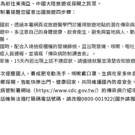
例為前往東南亞、中國大陸旅遊或探親之民眾。
管制署提醒您留意出國旅遊四步驟：
國前，透過本署網頁或旅遊醫學門診獲得旅遊地點的潛在傳染病
遊中，多注意自己的身體健康、飲食衛生，避免與當地病人、動
醫。
國時，配合入境檢疫櫃檯的發燒篩檢，且出現發燒、咳嗽、嘔吐
疫人員通報，並填寫「傳染病防制調查表」。
家後，15天內若出現上述不適症狀，請儘速就醫並清楚告知旅
再次提醒國人，養成肥皂勤洗手、咳嗽戴口罩、生病在家多休
返鄉探親，皆能快樂出門、健康回家，共同維護國內防疫安全
病管制署網站（https://www.cdc.gov.tw/）的傳染
話機無法撥打簡碼電話號碼，請改撥0800-001922(國外請撥+88