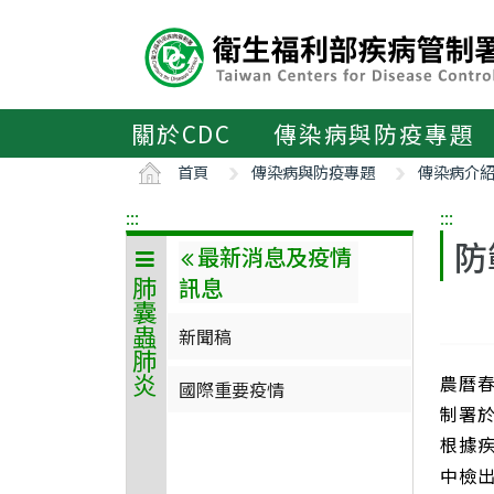
主
要
內
容
區
關於CDC
傳染病與防疫專題
ALT+C
首頁
傳染病與防疫專題
傳染病介
:::
:::
防
最新消息及疫情
訊息
肺囊蟲肺炎
新聞稿
農曆
國際重要疫情
制署
根據疾
中檢出