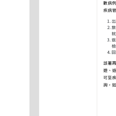
數病
疾病
出
旅
就
返
檢
回
該署
遊、
可至疾
詢，如