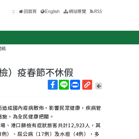
:::
回首頁
English
網站導覽
RSS
聞稿
檢）疫春節不休假
回
上
取
一
得
頁
而造成國內疫病散佈，影響民眾健康，疾病管
短
網
措施，為全民健康把關。
址
機場、港口篩檢有症狀旅客共計12,923人，其
3例）、屈公病（17例）及水痘（4例），多