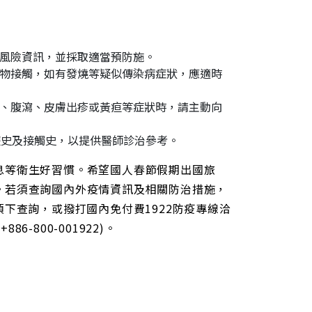
風險資訊，並採取適當預防施。
物接觸，如有發燒等疑似傳染病症狀，應適時
、腹瀉、皮膚出疹或黃疸等症狀時，請主動向
遊史及接觸史，以提供醫師診治參考。
息等衛生好習慣。希望國人春節假期出國旅
。若須查詢國內外疫情資訊及相關防治措施，
病介紹項下查詢，或撥打國內免付費1922防疫專線洽
6-800-001922)。