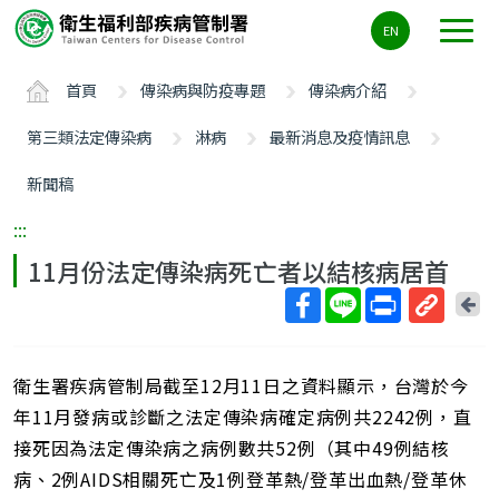
主
EN
要
內
首頁
傳染病與防疫專題
傳染病介紹
容
區
第三類法定傳染病
淋病
最新消息及疫情訊息
ALT+C
新聞稿
:::
11月份法定傳染病死亡者以結核病居首
回
上
取
一
得
頁
衛生署疾病管制局截至12月11日之資料顯示，台灣於今
短
網
年11月發病或診斷之法定傳染病確定病例共2242例，直
址
接死因為法定傳染病之病例數共52例（其中49例結核
病、2例AIDS相關死亡及1例登革熱/登革出血熱/登革休