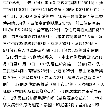
克症候群）。去（94）年同期之確定病例共2501例，死
亡病例共86例（其中81例結核病、5例AIDS相關死亡）。
今年11月2242例確定病例中，無第一類傳染病；第二類
傳染病554例，占確定病例總數24.7%，前三位依序為
HIV/AIDS 264例、登革熱222例、急性病毒性A型肝炎32
例；第三類傳染病1688例，占確定病例總數75.3%，前
三位依序為結核病963例、梅毒500例、淋病120例。
6月份即進入登革熱流行期，11月份共222例確定病例
（213例本土、9例境外移入），本土病例發病日介於11
月1日至11月30日，192例居住於高雄市（前鎮區71例、
三民區44例、苓雅區29例、小港區25例、鼓山區及新興
區各7例、左營區5例、前金區2例、楠梓區及鹽埕區各1
例），19例居住於高雄縣（鳳山市14例、大寮鄉2例、大
社鄉、林園鄉及仁武鄉各1例），1例居住於屏東縣屏東
市，1例居住於桃園縣蘆竹鄉（感染源為高雄市）；境外
移入病例依序為越南、泰國、印尼各2例；孟加拉、印