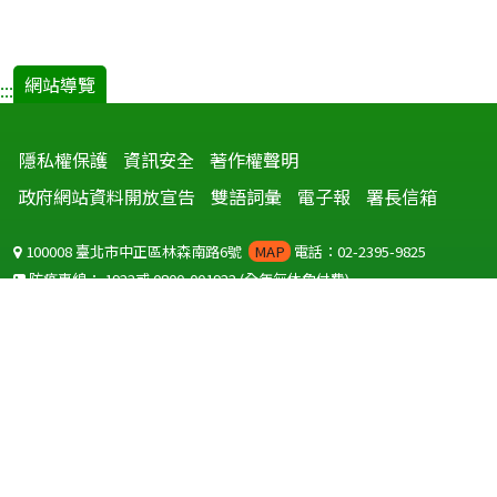
網站導覽
:::
隱私權保護
資訊安全
著作權聲明
政府網站資料開放宣告
雙語詞彙
電子報
署長信箱
100008 臺北市中正區林森南路6號
MAP
電話：02-2395-9825
防疫專線：
1922
或
0800-001922
(全年無休免付費)
聽語障服務免付費傳真：
0800-655955
國外可撥打
+886-800-001922
(自國外撥打回國須自付國際電話費用)
Copyright © 2026 衛生福利部 疾病管制署. All rights reserved.