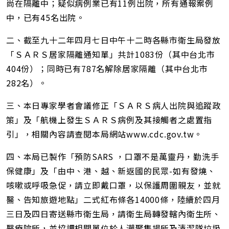
尚在隔離中；疑似病例業已有11例出院，所有通報案例
中，已有45名出院。
二、截至九十二年四月七日中午十二時各縣市衛生局發放
「ＳＡＲＳ居家隔離通知單」共計1083份（其中台北市
404份）；同時已有787名解除居家隔離（其中台北市
282名）。
三、本日專家學者會議修正「ＳＡＲＳ病人出院與追蹤政
策」及「航機上發生ＳＡＲＳ病例及其接觸者之處置指
引」，相關內容請查閱本局網站www.cdc.gov.tw。
四、本局已製作「預防SARS ，口罩不是萬靈丹，勤洗手
保健康」及「由中、港、越、新返國的民眾-如有發燒、
咳嗽或呼吸急促，請立即戴口罩，以保護周圍親友，並就
醫、告知旅遊地點」二式紅布條各14000條，陸續於四月
三日及四日寄送縣市衛生局，請衛生局轉發轄內衛生所、
醫療院所，並協調相關單位於人潮聚集場所及清潔隊垃圾