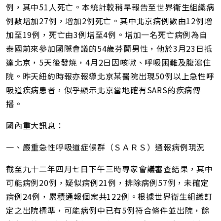
例，其中51人死亡。本統計較稍早報告至世界衛生組織病
例數增加27例，增加2例死亡。其中北京病例數由12例增
加至19例，死亡由3例增至4例。增加一名死亡病例為自
泰國前來參加國際會議的54歲芬蘭男性，他於3月23日抵
達北京，5天後發燒，4月2日因咳嗽、呼吸困難及腹瀉住
院。昨天紐約時報亦報導北京某醫院出現50例以上急性呼
吸道疾病患者，似乎顯示北京當地確有SARS的疾病傳
播。
國內重大訊息：
一、嚴重急性呼吸道症候群（ＳＡＲＳ）通報病例現況
截至九十二年四月七日下午三時專家會議審查結果，其中
可能病例20例，疑似病例21例，排除病例57例，未確定
病例24例，累積通報個案共122例。根據世界衛生組織訂
定之出院標準，可能病例中已有5例符合條件並出院，餘