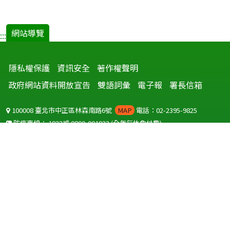
網站導覽
:::
隱私權保護
資訊安全
著作權聲明
政府網站資料開放宣告
雙語詞彙
電子報
署長信箱
100008 臺北市中正區林森南路6號
MAP
電話：02-2395-9825
防疫專線：
1922
或
0800-001922
(全年無休免付費)
聽語障服務免付費傳真：
0800-655955
國外可撥打
+886-800-001922
(自國外撥打回國須自付國際電話費用)
Copyright © 2026 衛生福利部 疾病管制署. All rights reserved.
本網站建議使用 IE10 以上版本瀏覽器及以1920x1080解析度，以獲得最