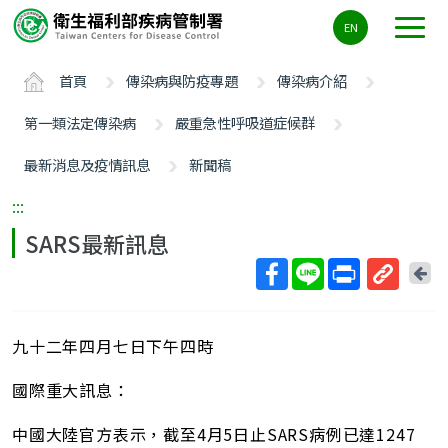
主
EN
要
內
首頁
傳染病與防疫專題
傳染病介紹
容
區
第一類法定傳染病
嚴重急性呼吸道症候群
ALT+C
最新消息及疫情訊息
新聞稿
:::
SARS最新訊息
回
上
取
一
得
頁
九十二年四月七日下午四時
短
網
國際重大訊息：
址
中國大陸官方表示，截至4月5日止SARS病例已達1247