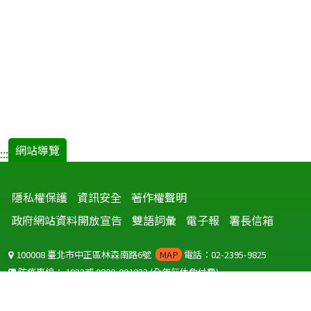
網站導覽
:::
隱私權保護
資訊安全
著作權聲明
政府網站資料開放宣告
雙語詞彙
電子報
署長信箱
100008 臺北市中正區林森南路6號
MAP
電話：02-2395-9825
防疫專線：
1922
或
0800-001922
(全年無休免付費)
聽語障服務免付費傳真：
0800-655955
國外可撥打
+886-800-001922
(自國外撥打回國須自付國際電話費用)