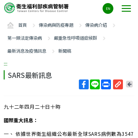
主
EN
要
內
首頁
傳染病與防疫專題
傳染病介紹
容
區
第一類法定傳染病
嚴重急性呼吸道症候群
ALT+C
最新消息及疫情訊息
新聞稿
:::
SARS最新訊息
回
上
取
一
得
頁
九十二年四月二十日十時
短
網
國際重大訊息：
址
一、 依據世界衛生組織公布最新全球SARS病例數為3547