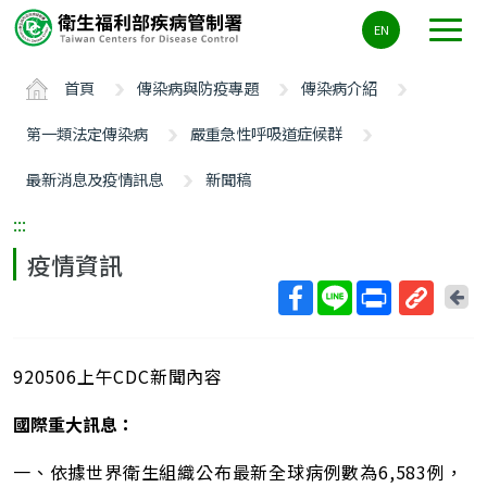
主
EN
要
內
首頁
傳染病與防疫專題
傳染病介紹
容
區
第一類法定傳染病
嚴重急性呼吸道症候群
ALT+C
最新消息及疫情訊息
新聞稿
:::
疫情資訊
回
上
取
一
得
頁
920506上午CDC新聞內容
短
網
國際重大訊息：
址
一、依據世界衛生組織公布最新全球病例數為6,583例，