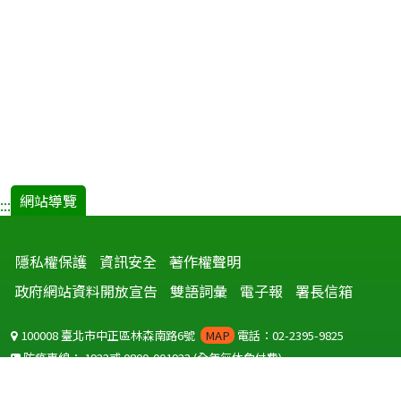
網站導覽
:::
隱私權保護
資訊安全
著作權聲明
政府網站資料開放宣告
雙語詞彙
電子報
署長信箱
100008 臺北市中正區林森南路6號
MAP
電話：02-2395-9825
防疫專線：
1922
或
0800-001922
(全年無休免付費)
聽語障服務免付費傳真：
0800-655955