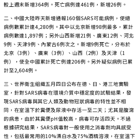
較上週末新增364例。死亡病例達461例，新增26例。
二、中國大陸昨天新增通報160個SARS可能病例，使總
病例數累計達4,280例。其中以北京新增98例最多，累計
病例數達1,897例；另外山西新增21例、廣東12例、河北
9例、天津9例、內蒙古6例次之。新增9例死亡，分布於
北京（3例）、廣東（3例）、山西（2例）及天津（1
例），使全中國累計死亡例達206例。另外疑似病例已累
計至2,604例。
三、世界衛生組織五月四日公布在德、日、港三地實驗
室，針對SARS病毒在環境介質中穩定度的試驗結果，發
現SARS病毒與其它人類及動物冠狀病毒的特性並不相
同，在室溫下於糞便及尿液中存活一至二天；尤其是腹瀉
的病患，由於其糞便pH值較高，病毒可存活四天。不過
根據研究結果，SARS病毒對一般使用之消毒劑均具感受
性，包括最常用的10%漂白水及75%酒精溶液，在室溫下