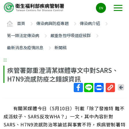
主
EN
要
內
首頁
傳染病與防疫專題
傳染病介紹
容
區
第一類法定傳染病
嚴重急性呼吸道症候群
ALT+C
最新消息及疫情訊息
新聞稿
:::
疾管署鄭重澄清某媒體專文中對SARS、
H7N9流感防疫之錯誤資訊
回
上
取
一
得
頁
有關某媒體今日（5月10日）刊載「除了發推特 難不
短
網
成派蚊子、SARS反攻WHA？」一文，其中內容針對
址
SARS、H7N9流感防治等論述與事實不符，疾病管制署特