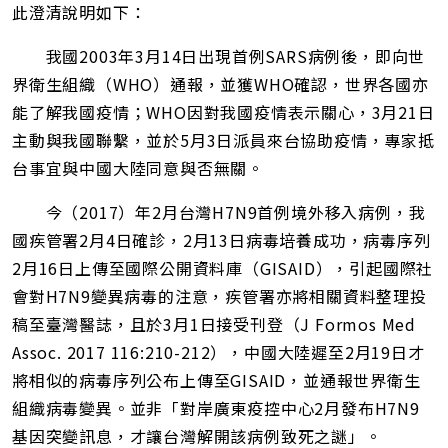
此澄清說明如下：
我國2003年3月14日出現首例SARS病例後，即向世
界衛生組織（WHO）通報，並獲WHO確認，世界各國亦
能了解我國疫情；WHO因對我國疫情表示關心，3月21日
主動與我國聯繫，並於5月3日派員來台協助疫情，專家抵
台事宜與中國大陸同意與否無關。
今（2017）年2月台灣H7N9首例境外移入病例，我
國疾管署2月4日確診，2月13日病毒培養成功，病毒序列
2月16日上傳至國際公開資料庫（GISAID），引起國際社
會對H7N9變異病毒的注意，疾管署亦將相關資料整理投
稿至臺灣醫誌，且於3月1日接受刊登（J Formos Med
Assoc. 2017 116:210-212），中國大陸遲至2月19日才
將相似的病毒序列公布上傳至GISAID，並通報世界衛生
組織病毒變異。並非「對岸廣東疫控中心2月發布H7N9
基因突變訊息，才讓台灣解開該病例致死之謎」。