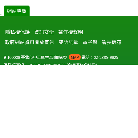
網站導覽
:::
隱私權保護
資訊安全
著作權聲明
政府網站資料開放宣告
雙語詞彙
電子報
署長信箱
100008 臺北市中正區林森南路6號
MAP
電話：02-2395-9825
防疫專線：
1922
或
0800-001922
(全年無休免付費)
聽語障服務免付費傳真：
0800-655955
國外可撥打
+886-800-001922
(自國外撥打回國須自付國際電話費用)
Copyright © 2026 衛生福利部 疾病管制署. All rights reserved.
本網站建議使用 IE10 以上版本瀏覽器及以1920x1080解析度，以獲得最
佳瀏覽體驗。