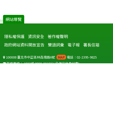
網站導覽
:::
隱私權保護
資訊安全
著作權聲明
政府網站資料開放宣告
雙語詞彙
電子報
署長信箱
100008 臺北市中正區林森南路6號
MAP
電話：02-2395-9825
防疫專線：
1922
或
0800-001922
(全年無休免付費)
聽語障服務免付費傳真：
0800-655955
國外可撥打
+886-800-001922
(自國外撥打回國須自付國際電話費用)
Copyright © 2026 衛生福利部 疾病管制署. All rights reserved.