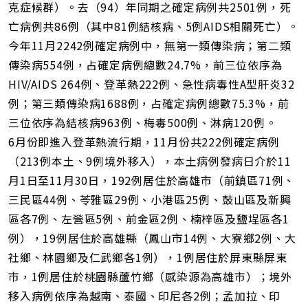
克症候群）。去（94）年同期之確定病例共2501例，死
亡病例共86例（其中81例結核病、5例AIDS相關死亡）。
今年11月2242例確定病例中，無第一類傳染病；第二類
傳染病554例，占確定病例總數24.7%，前三位依序為
HIV/AIDS 264例、登革熱222例、急性病毒性A型肝炎32
例；第三類傳染病1688例，占確定病例總數75.3%，前
三位依序為結核病963例、梅毒500例、淋病120例。
6月份即進入登革熱流行期，11月份共222例確定病例
（213例本土、9例境外移入），本土病例發病日介於11
月1日至11月30日，192例居住於高雄市（前鎮區71例、
三民區44例、苓雅區29例、小港區25例、鼓山區及新興
區各7例、左營區5例、前金區2例、楠梓區及鹽埕區各1
例），19例居住於高雄縣（鳳山市14例、大寮鄉2例、大
社鄉、林園鄉及仁武鄉各1例），1例居住於屏東縣屏東
市，1例居住於桃園縣蘆竹鄉（感染源為高雄市）；境外
移入病例依序為越南、泰國、印尼各2例；孟加拉、印