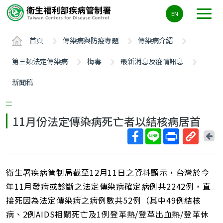
主
EN
要
內
首頁
傳染病與防疫專題
傳染病介紹
容
區
第三類法定傳染病
梅毒
最新消息及疫情訊息
ALT+C
新聞稿
:::
11月份法定傳染病死亡者以結核病居首
回
上
取
一
得
頁
衛生署疾病管制局截至12月11日之資料顯示，台灣於今
短
網
年11月發病或診斷之法定傳染病確定病例共2242例，直
址
接死因為法定傳染病之病例數共52例（其中49例結核
病、2例AIDS相關死亡及1例登革熱/登革出血熱/登革休