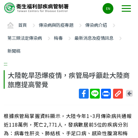
主
EN
要
內
首頁
傳染病與防疫專題
傳染病介紹
容
區
第三類法定傳染病
梅毒
最新消息及疫情訊息
ALT+C
新聞稿
:::
大陸乾旱恐爆疫情，疾管局呼籲赴大陸商
旅應提高警覺
回
上
取
一
得
頁
根據疾管局掌握資料顯示，大陸今年1~3月傳染病共通報
短
網
近118萬例，死亡2,771人，發病數居前5位的疾病分別
址
為：病毒性肝炎、肺結核、手足口病、感染性腹瀉和梅