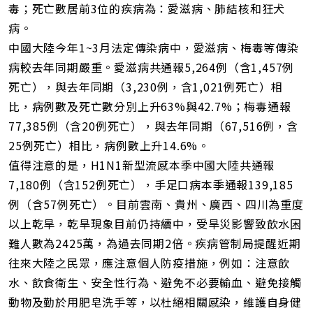
毒；死亡數居前3位的疾病為：愛滋病、肺結核和狂犬
病。
中國大陸今年1~3月法定傳染病中，愛滋病、梅毒等傳染
病較去年同期嚴重。愛滋病共通報5,264例（含1,457例
死亡），與去年同期（3,230例，含1,021例死亡）相
比，病例數及死亡數分別上升63%與42.7%；梅毒通報
77,385例（含20例死亡），與去年同期（67,516例，含
25例死亡）相比，病例數上升14.6%。
值得注意的是，H1N1新型流感本季中國大陸共通報
7,180例（含152例死亡），手足口病本季通報139,185
例（含57例死亡）。目前雲南、貴州、廣西、四川為重度
以上乾旱，乾旱現象目前仍持續中，受旱災影響致飲水困
難人數為2425萬，為過去同期2倍。疾病管制局提醒近期
往來大陸之民眾，應注意個人防疫措施，例如：注意飲
水、飲食衛生、安全性行為、避免不必要輸血、避免接觸
動物及勤於用肥皂洗手等，以杜絕相關感染，維護自身健