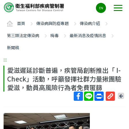
主
EN
要
內
首頁
傳染病與防疫專題
傳染病介紹
容
區
第三類法定傳染病
梅毒
最新消息及疫情訊息
ALT+C
新聞稿
:::
愛滋遲延診斷普遍，疾管局創新推出「 I-
Check」活動，呼籲發揮社群力量揪團驗
愛滋，動員高風險行為者免費匿篩
回
上
取
一
得
頁
短
網