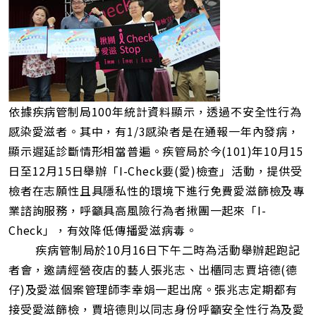
址
依據疾病管制局100年統計資料顯示，透過不安全性行為
感染愛滋者。其中，有1/3感染者是在通報一年內發病，
顯示遲延診斷情形相當普遍。疾管局於今(101)年10月15
日至12月15日舉辦「I-Check要(愛)檢查」活動，提供受
檢者在志願性且具隱私性的環境下進行免費愛滋篩檢及專
業諮詢服務，呼籲具高風險行為者揪團一起來「I-
Check」，有效降低傳播愛滋病毒。
疾病管制局於10月16日下午二時為活動舉辦起跑記
者會，邀請經營夜店的藝人張兆志、出櫃同志賈培德(德
仔)及愛滋個案管理師李幸娟一起出席。張兆志定期都有
接受愛滋篩檢，賈培德則以同志身份呼籲安全性行為及愛