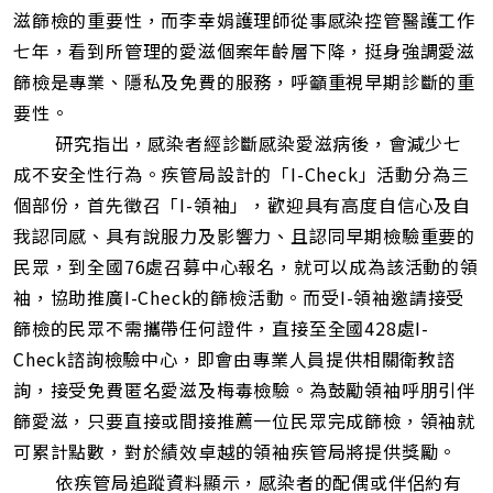
滋篩檢的重要性，而李幸娟護理師從事感染控管醫護工作
七年，看到所管理的愛滋個案年齡層下降，挺身強調愛滋
篩檢是專業、隱私及免費的服務，呼籲重視早期診斷的重
要性。
研究指出，感染者經診斷感染愛滋病後，會減少七
成不安全性行為。疾管局設計的「I-Check」活動分為三
個部份，首先徵召「I-領袖」，歡迎具有高度自信心及自
我認同感、具有說服力及影響力、且認同早期檢驗重要的
民眾，到全國76處召募中心報名，就可以成為該活動的領
袖，協助推廣I-Check的篩檢活動。而受I-領袖邀請接受
篩檢的民眾不需攜帶任何證件，直接至全國428處I-
Check諮詢檢驗中心，即會由專業人員提供相關衛教諮
詢，接受免費匿名愛滋及梅毒檢驗。為鼓勵領袖呼朋引伴
篩愛滋，只要直接或間接推薦一位民眾完成篩檢，領袖就
可累計點數，對於績效卓越的領袖疾管局將提供獎勵。
依疾管局追蹤資料顯示，感染者的配偶或伴侶約有