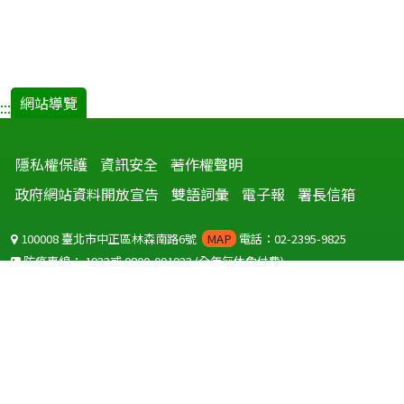
網站導覽
:::
隱私權保護
資訊安全
著作權聲明
政府網站資料開放宣告
雙語詞彙
電子報
署長信箱
100008 臺北市中正區林森南路6號
MAP
電話：02-2395-9825
防疫專線：
1922
或
0800-001922
(全年無休免付費)
聽語障服務免付費傳真：
0800-655955
國外可撥打
+886-800-001922
(自國外撥打回國須自付國際電話費用)
Copyright © 2026 衛生福利部 疾病管制署. All rights reserved.