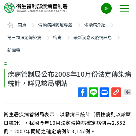
主
EN
要
內
首頁
傳染病與防疫專題
傳染病介紹
容
區
第三類法定傳染病
梅毒
最新消息及疫情訊息
ALT+C
新聞稿
:::
疾病管制局公布2008年10月份法定傳染病
統計，詳見該局網站
回
上
取
一
得
頁
衛生署疾病管制局表示，以發病日統計（慢性病則以診斷
短
網
日統計），我國今年10月法定傳染病確定病例共2,552
址
例。2007年同期之確定病例計3,147例。