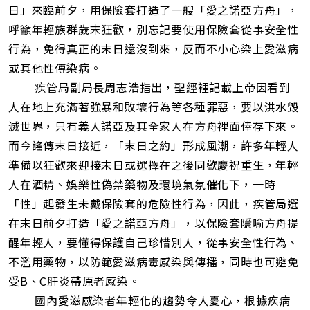
址
日」來臨前夕，用保險套打造了一艘「愛之諾亞方舟」，
呼籲年輕族群歲末狂歡，別忘記要使用保險套從事安全性
行為，免得真正的末日還沒到來，反而不小心染上愛滋病
或其他性傳染病。
疾管局副局長周志浩指出，聖經裡記載上帝因看到
人在地上充滿著強暴和敗壞行為等各種罪惡，要以洪水毀
滅世界，只有義人諾亞及其全家人在方舟裡面倖存下來。
而今謠傳末日接近，「末日之約」形成風潮，許多年輕人
準備以狂歡來迎接末日或選擇在之後同歡慶祝重生，年輕
人在酒精、娛樂性偽禁藥物及環境氣氛催化下，一時
「性」起發生未戴保險套的危險性行為，因此，疾管局選
在末日前夕打造「愛之諾亞方舟」，以保險套隱喻方舟提
醒年輕人，要懂得保護自己珍惜別人，從事安全性行為、
不濫用藥物，以防範愛滋病毒感染與傳播，同時也可避免
受B、C肝炎帶原者感染。
國內愛滋感染者年輕化的趨勢令人憂心，根據疾病