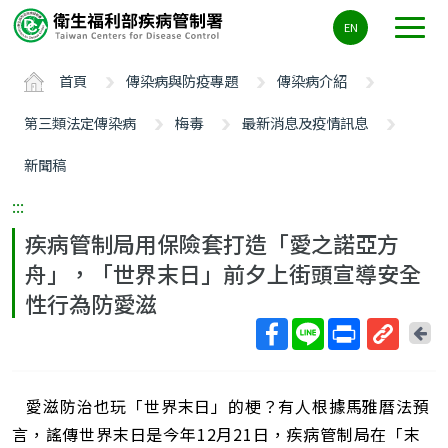
主
EN
要
內
首頁
傳染病與防疫專題
傳染病介紹
容
區
第三類法定傳染病
梅毒
最新消息及疫情訊息
ALT+C
新聞稿
:::
疾病管制局用保險套打造「愛之諾亞方
舟」，「世界末日」前夕上街頭宣導安全
性行為防愛滋
回
上
取
一
得
頁
愛滋防治也玩「世界末日」的梗？有人根據馬雅曆法預
短
網
言，謠傳世界末日是今年12月21日，疾病管制局在「末