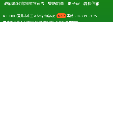
政府網站資料開放宣告
雙語詞彙
電子報
署長信箱
100008 臺北市中正區林森南路6號
MAP
電話：02-2395-9825
防疫專線：
1922
或
0800-001922
(全年無休免付費)
聽語障服務免付費傳真：
0800-655955
國外可撥打
+886-800-001922
(自國外撥打回國須自付國際電話費用)
Copyright © 2026 衛生福利部 疾病管制署. All rights reserved.
本網站建議使用 IE10 以上版本瀏覽器及以1920x1080解析度，以獲得最
佳瀏覽體驗。
為提供使用者有文書軟體選擇的權利，本網站提供ODF開放文件格式，
建議您安裝免費開源軟體
(https://www.ndc.gov.tw/cp.aspx?
n=32A75A78342B669D)
或以您慣用的軟體開啟文件。