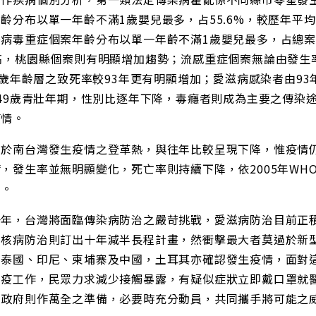
齡分布以單一年齡不滿1歲嬰兒最多，占55.6%，較歷年平均
病毒重症個案年齡分布以單一年齡不滿1歲嬰兒最多，占總案數3
高，桃園縣個案則有明顯增加趨勢；流感重症個案無論由發生率
64歲年齡層之致死率較93年更有明顯增加；愛滋病感染者由9
-49歲青壯年期，性別比逐年下降，毒癮者則成為主要之傳染
疫情。
仍於南台灣發生疫情之登革熱，與往年比較呈現下降，惟疫情
，發生率並無明顯變化，死亡率則持續下降，依2005年W
本。
一年，台灣將面臨傳染病防治之嚴苛挑戰，愛滋病防治目前正
結核病防治則訂出十年減半長程計畫，然衝擊最大者莫過於新
、泰國、印尼、柬埔寨及中國，土耳其亦確認發生疫情，面對
防疫工作，民眾力求減少接觸暴露，有疑似症狀立即戴口罩就
；政府則作萬全之準備，必要時充分動員，共同攜手將可能之