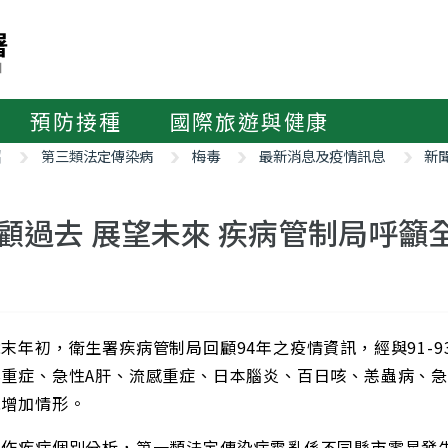
預防接種
國際旅遊與健康
紹
第三類法定傳染病
梅毒
最新消息及疫情訊息
新
顧過去 展望未來 疾病管制局呼籲
末年初，衛生署疾病管制局回顧94年之疫情資訊，經與91-
重症、急性A肝、流感重症、日本腦炎、百日咳、恙蟲病、急性
現增加情形。
步作疾病個別分析，第一類法定傳染病霍亂係不同縣市零星發