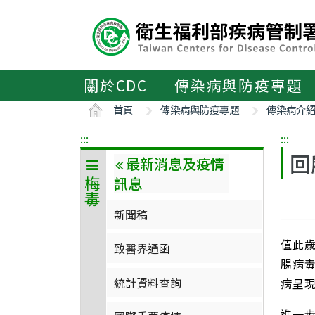
主
要
內
容
區
關於CDC
傳染病與防疫專題
ALT+C
首頁
傳染病與防疫專題
傳染病介
:::
:::
回
最新消息及疫情
訊息
梅毒
新聞稿
值此歲
致醫界通函
腸病毒
統計資料查詢
病呈
進一