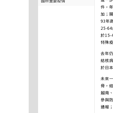
國際重要疫情
件，年
加；腸
93年
25-
於15
特殊
去年
結核病
於日
未來
脅，
越南
參與
通報