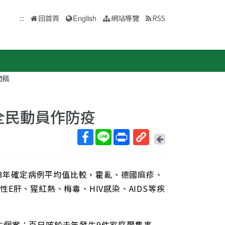
:::
回首頁
English
網站導覽
RSS
聞稿
全民動員作防疫
回
上
取
一
得
頁
93年確定病例平均值比較，霍亂、德國麻疹、
短
網
E肝、猩紅熱、梅毒、HIV感染、AIDS等疾
址
生個案；百日咳於去年發生9件家庭聚集事