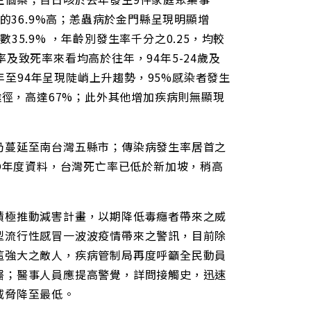
的36.9%高；恙蟲病於金門縣呈現明顯增
5.9% ，年齡別發生率千分之0.25，均較
及致死率來看均高於往年，94年5-24歲及
3年至94年呈現陡峭上升趨勢，95%感染者發生
途徑，高達67%；此外其他增加疾病則無顯現
仍蔓延至南台灣五縣市；傳染病發生率居首之
HO年度資料，台灣死亡率已低於新加坡，稍高
積極推動減害計畫，以期降低毒癮者帶來之威
型流行性感冒一波波疫情帶來之警訊，目前除
這強大之敵人，疾病管制局再度呼籲全民動員
醫；醫事人員應提高警覺，詳問接觸史，迅速
威脅降至最低。