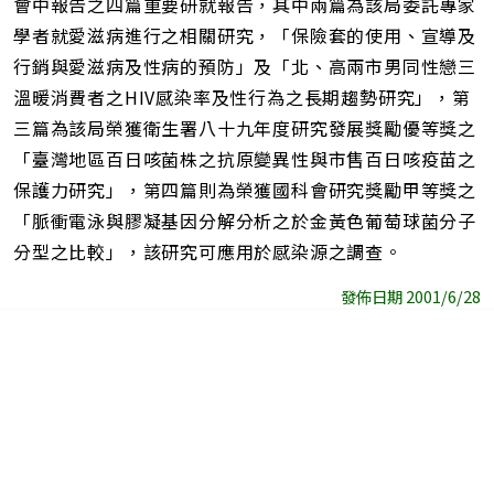
會中報告之四篇重要研就報告，其中兩篇為該局委託專家
學者就愛滋病進行之相關研究，「保險套的使用、宣導及
行銷與愛滋病及性病的預防」及「北、高兩市男同性戀三
溫暖消費者之HIV感染率及性行為之長期趨勢研究」，第
三篇為該局榮獲衛生署八十九年度研究發展獎勵優等獎之
「臺灣地區百日咳菌株之抗原變異性與市售百日咳疫苗之
保護力研究」，第四篇則為榮獲國科會研究獎勵甲等獎之
「脈衝電泳與膠凝基因分解分析之於金黃色葡萄球菌分子
分型之比較」，該研究可應用於感染源之調查。
發佈日期 2001/6/28