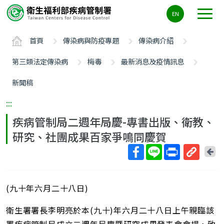
主
EN
要
內
首頁
傳染病與防疫專題
傳染病介紹
容
區
第三類法定傳染病
梅毒
最新消息及疫情訊息
ALT+C
新聞稿
:::
疾病管制局二週年局慶-專書出版、衛教、
研究、社團成果百家爭鳴同慶賀
回
上
取
一
得
頁
(九十年六月二十八日)
短
網
衛生署署長李明亮於本(九十)年六月二十八日上午親臨該
址