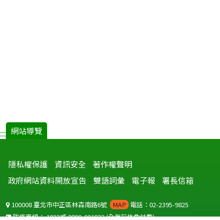
網站導覽
:::
隱私權保護
資訊安全
著作權聲明
政府網站資料開放宣告
雙語詞彙
電子報
署長信箱
100008 臺北市中正區林森南路6號
MAP
電話：02-2395-9825
防疫專線：
1922
或
0800-001922
(全年無休免付費)