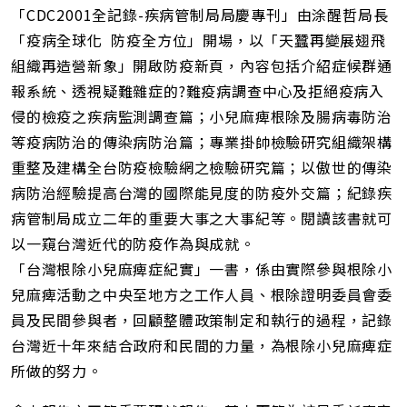
「CDC2001全記錄-疾病管制局局慶專刊」由涂醒哲局長
「疫病全球化 防疫全方位」開場，以「天蠶再變展翅飛
組織再造營新象」開啟防疫新頁，內容包括介紹症候群通
報系統、透視疑難雜症的?難疫病調查中心及拒絕疫病入
侵的檢疫之疾病監測調查篇；小兒麻痺根除及腸病毒防治
等疫病防治的傳染病防治篇；專業掛帥檢驗研究組織架構
重整及建構全台防疫檢驗網之檢驗研究篇；以傲世的傳染
病防治經驗提高台灣的國際能見度的防疫外交篇；紀錄疾
病管制局成立二年的重要大事之大事紀等。閱讀該書就可
以一窺台灣近代的防疫作為與成就。
「台灣根除小兒麻痺症紀實」一書，係由實際參與根除小
兒麻痺活動之中央至地方之工作人員、根除證明委員會委
員及民間參與者，回顧整體政策制定和執行的過程，記錄
台灣近十年來結合政府和民間的力量，為根除小兒麻痺症
所做的努力。