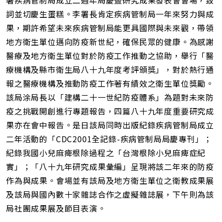
署疾病管制局成立二週年局慶暨研究成果發表會會場，致
詞並切慶生蛋糕。李署長肯定疾病管制局一年來努力與成
果，期許希望未來疾病管制局能更具國際與未來觀，帶領
地方衛生單位邁向防疫新世紀，確保民眾的健康。為感謝
醫療及地方衛生單位對於防疫工作推動之協助，舉行「醫
療機構及縣市衛生局八十九年度考評頒獎」，對於熱行通
報之醫療機構及推動防疫工作著有績效之衛生單位獎勵。
該局涂局長以「建構二十一世紀防疫體系」為題對未來防
疫之挑戰開創進行專題報告，四篇八十九年度重要研究成
果亦在會中報告。是日該局同時出版紀錄疾病管制局成立
二年活動的「CDC2001全記錄-疾病管制局局慶專刊」；
紀錄我國小兒麻痺根除過程之「台灣根除小兒麻痺症紀
實」；「八十九年研究成果彙編」呈現將該二年來的防疫
作為與成果。會場並有該局及地方衛生單位之衛教成果展
及該局與國內數十家雜誌合作之虛擬雜誌展，下午則為該
局社團成果展及節目表演。