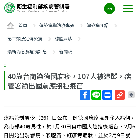
主
EN
要
內
首頁
傳染病與防疫專題
傳染病介紹
容
區
第二類法定傳染病
德國麻疹
ALT+C
最新消息及疫情訊息
新聞稿
:::
40歲台商染德國麻疹，107人被追蹤，疾
管署籲出國前應接種疫苗
回
上
取
一
得
頁
疾病管制署今（26）日公布一例德國麻疹境外移入病例，
短
網
為南部40歲男性，於1月30日自中國大陸搭機返台，2月6
址
日開始出現發燒、喉嚨痛、紅疹等症狀，並於2月9日就