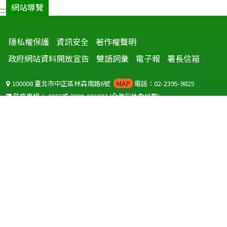
網站導覽
:::
隱私權保護
資訊安全
著作權聲明
政府網站資料開放宣告
雙語詞彙
電子報
署長信箱
100008 臺北市中正區林森南路6號
MAP
電話：02-2395-9825
防疫專線：
1922
或
0800-001922
(全年無休免付費)
聽語障服務免付費傳真：
0800-655955
國外可撥打
+886-800-001922
(自國外撥打回國須自付國際電話費用)
Copyright © 2026 衛生福利部 疾病管制署. All rights reserved.
本網站建議使用 IE10 以上版本瀏覽器及以1920x1080解析度，以獲得最
佳瀏覽體驗。
為提供使用者有文書軟體選擇的權利，本網站提供ODF開放文件格式，