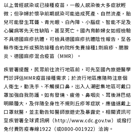
以上曾經感染或已接種疫苗，一般人感染後大多症狀輕
微；但孕婦於懷孕前期感染可能造成死產、自然流產，胎
兒可能發生耳聾、青光眼、白內障、小腦症、智能不足及
心臟病等先天性缺陷，甚至死亡。國內育齡婦女如經檢驗
不具德國麻疹抗體，可檢具德國麻疹抗體陰性報告，至各
縣市衛生所或預防接種合約院所免費接種1劑麻疹、腮腺
炎、德國麻疹混合疫苗（MMR）。
疾管署提醒，民眾前往流行地區前，可先至國內旅遊醫學
門診評估MMR疫苗接種需求；於流行地區應隨時注意個
人衛生，勤洗手、不觸摸口鼻，出入人潮密集地區可戴口
罩加強自我防護。如有發燒、疲倦、鼻咽炎、耳後淋巴結
明顯腫大，及伴隨全身性不規則丘疹等症狀，應儘速戴上
口罩就醫，並主動告知醫師旅遊史及暴露史。相關資訊可
至疾管署全球資訊網（http://www.cdc.gov.tw）或撥打
免付費防疫專線1922（或0800-001922）洽詢。