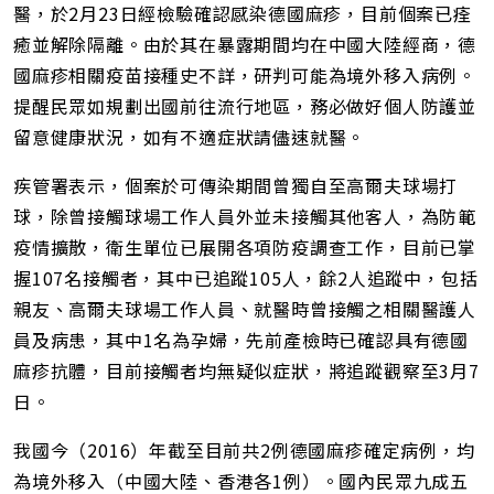
醫，於2月23日經檢驗確認感染德國麻疹，目前個案已痊
癒並解除隔離。由於其在暴露期間均在中國大陸經商，德
國麻疹相關疫苗接種史不詳，研判可能為境外移入病例。
提醒民眾如規劃出國前往流行地區，務必做好個人防護並
留意健康狀況，如有不適症狀請儘速就醫。
疾管署表示，個案於可傳染期間曾獨自至高爾夫球場打
球，除曾接觸球場工作人員外並未接觸其他客人，為防範
疫情擴散，衛生單位已展開各項防疫調查工作，目前已掌
握107名接觸者，其中已追蹤105人，餘2人追蹤中，包括
親友、高爾夫球場工作人員、就醫時曾接觸之相關醫護人
員及病患，其中1名為孕婦，先前產檢時已確認具有德國
麻疹抗體，目前接觸者均無疑似症狀，將追蹤觀察至3月7
日。
我國今（2016）年截至目前共2例德國麻疹確定病例，均
為境外移入（中國大陸、香港各1例）。國內民眾九成五