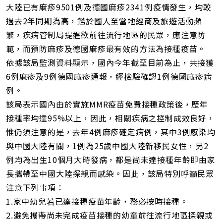
址
大陸已有麻疹9501例及德國麻疹2341例疫情發生，均較
過去2年同期為高，鑑於國人至當地經商及旅遊活動頻
繁，疾病管制局提醒欲前往流行地區的民眾，應注意防
範，而預防麻疹及德國麻疹最有效的方法為接種疫苗。
依據該局監測資料顯示，國內今年截至目前為止，共接獲
6例麻疹及9例德國麻疹通報，經檢驗確認1例德國麻疹病
例。
該局表示國內由於實施MMR疫苗免費接種政策後，歷年
接種率均達95%以上，因此，相關疾病之控制成效良好，
惟仍須注意的是，去年4例麻疹確定病例，其中3例感染均
與中國大陸有關，1例為25歲中國大陸新移民女性，另2
例均為出生10個月大時發病，都是尚未達接種年齡即由家
長攜帶至中國大陸探親而感染。因此，該局特別呼籲民眾
注意下列事項：
1.家中幼兒若已達接種疫苗年齡，務必按時接種。
2.避免攜帶尚未完成疫苗接種的幼童前往流行地區探親或