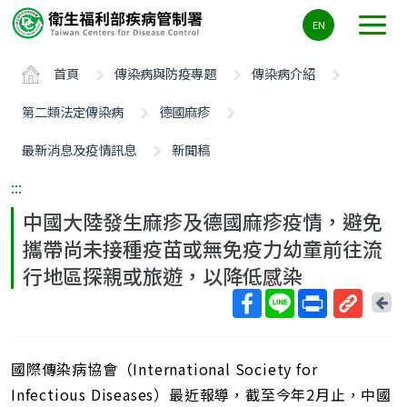
主
EN
要
內
首頁
傳染病與防疫專題
傳染病介紹
容
區
第二類法定傳染病
德國麻疹
ALT+C
最新消息及疫情訊息
新聞稿
:::
中國大陸發生麻疹及德國麻疹疫情，避免
攜帶尚未接種疫苗或無免疫力幼童前往流
行地區探親或旅遊，以降低感染
回
上
取
一
得
頁
國際傳染病協會（International Society for
短
網
Infectious Diseases）最近報導，截至今年2月止，中國