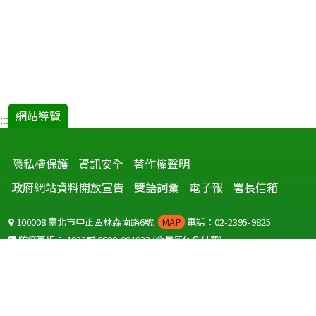
網站導覽
:::
隱私權保護
資訊安全
著作權聲明
政府網站資料開放宣告
雙語詞彙
電子報
署長信箱
100008 臺北市中正區林森南路6號
MAP
電話：02-2395-9825
防疫專線：
1922
或
0800-001922
(全年無休免付費)
聽語障服務免付費傳真：
0800-655955
國外可撥打
+886-800-001922
(自國外撥打回國須自付國際電話費用)
Copyright © 2026 衛生福利部 疾病管制署. All rights reserved.