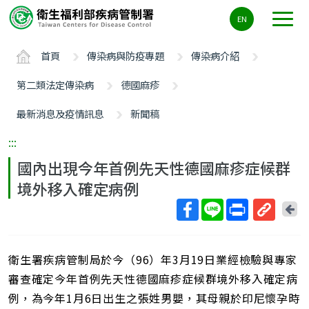
主
EN
要
內
首頁
傳染病與防疫專題
傳染病介紹
容
區
第二類法定傳染病
德國麻疹
ALT+C
最新消息及疫情訊息
新聞稿
:::
國內出現今年首例先天性德國麻疹症候群
境外移入確定病例
回
上
取
一
得
頁
衛生署疾病管制局於今（96）年3月19日業經檢驗與專家
短
網
審查確定今年首例先天性德國麻疹症候群境外移入確定病
址
例，為今年1月6日出生之張姓男嬰，其母親於印尼懷孕時