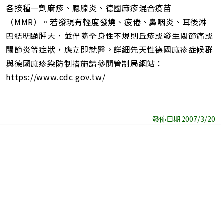
各接種一劑麻疹、腮腺炎、德國麻疹混合疫苗
（MMR）。若發現有輕度發燒、疲倦、鼻咽炎、耳後淋
巴結明顯腫大，並伴隨全身性不規則丘疹或發生關節痛或
關節炎等症狀，應立即就醫。詳細先天性德國麻疹症候群
與德國麻疹染防制措施請參閱管制局網站：
https://www.cdc.gov.tw/
發佈日期 2007/3/20