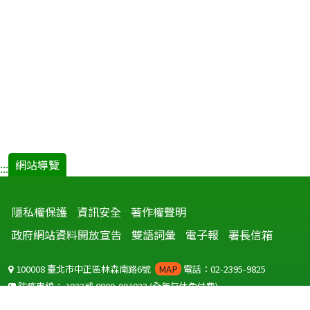
網站導覽
:::
隱私權保護
資訊安全
著作權聲明
政府網站資料開放宣告
雙語詞彙
電子報
署長信箱
100008 臺北市中正區林森南路6號
MAP
電話：02-2395-9825
防疫專線：
1922
或
0800-001922
(全年無休免付費)
聽語障服務免付費傳真：
0800-655955