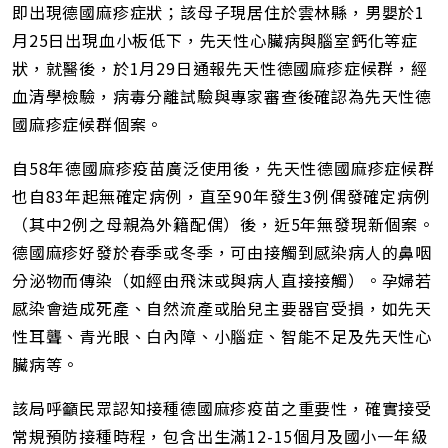
即出現德國麻疹症狀；該母子現居住於雲林縣，男嬰於1
月25日出現血小板低下，先天性心臟病與腦室鈣化等症
狀，就醫後，於1月29日通報先天性德國麻疹症候群，經
血清學檢驗，病毒分離試驗與專家審查後確認為先天性德
國麻疹症候群個案。
自58年德國麻疹疫苗廣泛使用後，先天性德國麻疹症候群
也自83年起無確定病例，直至90年發生3例偶發確定病例
（其中2例之母親為外籍配偶）後，近5年無發現新個案。
德國麻疹好發於春季或冬季，可由接觸到感染病人的鼻咽
分泌物而傳染（如經由飛沫或與病人直接接觸）。孕婦若
感染會造成死產、自然流產或胎兒主要器官受損，如先天
性耳聾、青光眼、白內障、小腦症、智能不足及先天性心
臟病等。
該局呼籲民眾認知接種德國麻疹疫苗之重要性，確實接受
常規預防接種時程，包含出生滿12-15個月及國小一年級