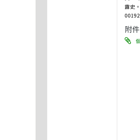
露史。
001
附件
個