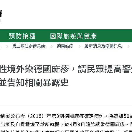
預防接種
國際旅遊與健康
紹
第二類法定傳染病
德國麻疹
最新消息及疫情訊息
性境外染德國麻疹，請民眾提高警
並告知相關暴露史
制署公布今（2015）年第3例德國麻疹確定病例，為高雄50
因出疹及自覺發燒至診所就醫，於4月9日確診感染德國麻疹，