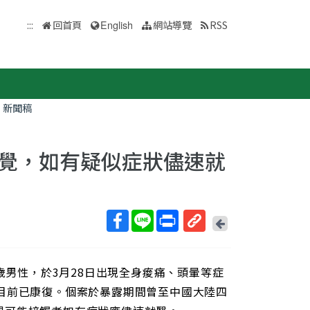
:::
回首頁
English
網站導覽
RSS
新聞稿
覺，如有疑似症狀儘速就
回
上
取
一
得
頁
歲男性，於3月28日出現全身痠痛、頭暈等症
短
網
目前已康復。個案於暴露期間曾至中國大陸四
址