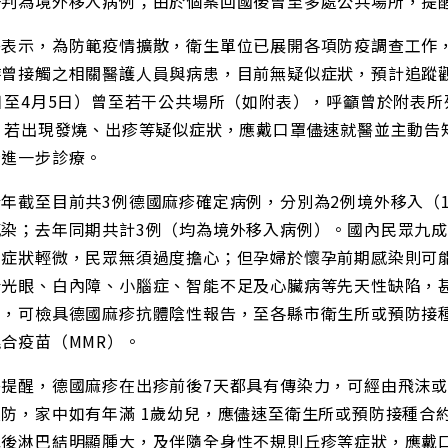
研判為境外移入病例；由於個案回國後曾至多處公共場所，提
署表示，為防範疫情擴散，衛生單位已展開各項防疫調查工作，
曾接觸之相關醫護人員與病患，目前無疑似症狀，預計追蹤觀
日至4月5日）曾至若干公共場所（如附表），呼籲曾於附表
天，若出現發燒、出疹等疑似症狀，應戴口罩儘速就醫並主動告
否進一步診療。
年截至目前共3例德國麻疹確定病例，分別為2例境外移入（
感染；去年同期共計3例（均為境外移入病例）。國內民眾九
多症狀輕微，民眾無須過度擔心；但孕婦於懷孕前期感染則可
青光眼、白內障、小腦症、智能不足及心臟病等先天性缺陷，
體，可檢具德國麻疹抗體陰性報告，至各縣市衛生所或預防接
合疫苗（MMR）。
署提醒，德國麻疹在出疹前後7天都具有傳染力，可經由飛沫
預防，家中如有年滿 1歲幼兒，應儘速至衛生所或預防接種合
耳後淋巴結明顯腫大，及伴隨全身性不規則丘疹等症狀，應戴