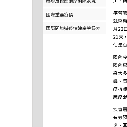
川，
麻疹及德國麻疹消除狀況
疾管
國際重要疫情
就醫時
國際間旅遊疫情建議等級表
月22
21
估是
國內今
國內
染大
聾、
疹抗
麻疹混
疾管
有效
炎、