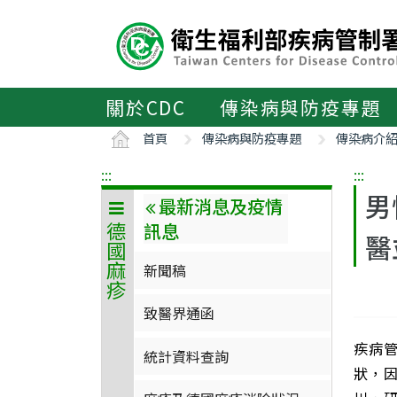
主
要
內
容
區
關於CDC
傳染病與防疫專題
ALT+C
首頁
傳染病與防疫專題
傳染病介
:::
:::
男
最新消息及疫情
訊息
德國麻疹
醫
新聞稿
致醫界通函
疾病管
統計資料查詢
狀，