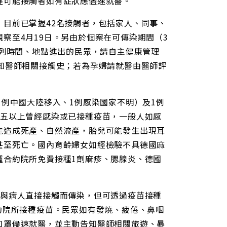
醒可能接觸者如有症狀應儘速就醫。
目前已掌握42名接觸者，包括家人、同事、
察至4月19日。另由於個案在可傳染期間（3
所列時間、地點進出的民眾，請自主健康管理
知醫師相關接觸史；若為孕婦請就醫由醫師評
1例中國大陸移入、1例感染國家不明）及1例
成五以上曾經感染或已接種疫苗，一般人如感
能造成死產、自然流產，胎兒可能發生出現耳
甚至死亡。國內育齡婦女如經檢驗不具德國麻
種合約院所免費接種1劑麻疹、腮腺炎、德國
或與病人直接接觸而傳染，但可透過疫苗接種
約院所接種疫苗。民眾如有發燒、疲倦、鼻咽
口罩儘速就醫，並主動告知醫師相關旅遊、暴