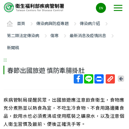
主
EN
要
內
首頁
傳染病與防疫專題
傳染病介紹
容
區
第二類法定傳染病
傷寒
最新消息及疫情訊息
ALT+C
新聞稿
:::
春節出國旅遊 慎防牽腸掛肚
回
上
取
一
得
頁
疾病管制局提醒民眾，出國旅遊應注意飲食衛生，食物應
短
網
充分煮熟並以熱食為宜，不吃生冷食物、不食用路邊攤食
址
品，飲用水也必須煮沸或使用瓶裝之礦泉水，以及注意個
人衛生習慣及飯前、便後正確洗手等。