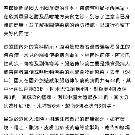
春節期間是國人出國旅遊的旺季，疾病管制局提醒民眾，
在欣賞風景名勝及品嚐地方美食之餘，別忘了注意自已身
體的健康，並了解相關傳染病的預防措施，以讓行程留下
美好的回憶。
依據國內外的資料顯示，腹瀉是旅遊者最普遍容易發生的
傳染病，常見的腸道傳染病有霍亂、桿菌性痢疾、阿米巴
性痢疾、傷寒及副傷寒等。腸道傳染病主要是攝食受病人
或帶菌者糞便或嘔吐物污染的水或食物而感染。去年（94
年）國人在國外旅遊感染腸道傳染病的病例共有44例，其
中桿菌性痢疾33例、阿米巴性痢疾4例、副傷寒4例及傷
寒3例，其感染的國家，則以中國大陸最多11例，其次分
別為印尼7例、柬埔寨6例、越南6例及澳門3例等。
民眾於返國入境時，則應注意自己的健康狀況，如有發
燒、嘔吐、腹瀉、皮膚出疹或黃疸等症狀時，應告知機場