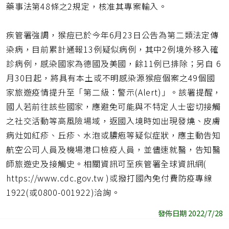
藥事法第48條之2規定，核准其專案輸入。
疾管署強調，猴痘已於今年6月23日公告為第二類法定傳
染病，目前累計通報13例疑似病例，其中2例境外移入確
診病例，感染國家為德國及美國，餘11例已排除；另自 6
月30日起，將具有本土或不明感染源猴痘個案之49個國
家旅遊疫情提升至「第二級：警示(Alert)」。該署提醒，
國人若前往該些國家，應避免可能與不特定人士密切接觸
之社交活動等高風險場域，返國入境時如出現發燒、皮膚
病灶如紅疹、丘疹、水泡或膿疱等疑似症狀，應主動告知
航空公司人員及機場港口檢疫人員，並儘速就醫，告知醫
師旅遊史及接觸史。相關資訊可至疾管署全球資訊網(
https://www.cdc.gov.tw )或撥打國內免付費防疫專線
1922(或0800-001922)洽詢。
發佈日期 2022/7/28