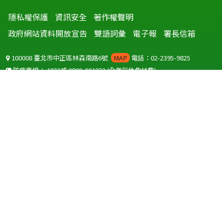
隱私權保護
資訊安全
著作權聲明
政府網站資料開放宣告
雙語詞彙
電子報
署長信箱
100008 臺北市中正區林森南路6號
MAP
電話：02-2395-9825
防疫專線：
1922
或
0800-001922
(全年無休免付費)
聽語障服務免付費傳真：
0800-655955
國外可撥打
+886-800-001922
(自國外撥打回國須自付國際電話費用)
Copyright © 2026 衛生福利部 疾病管制署. All rights reserved.
本網站建議使用 IE10 以上版本瀏覽器及以1920x1080解析度，以獲得最
佳瀏覽體驗。
為提供使用者有文書軟體選擇的權利，本網站提供ODF開放文件格式，
建議您安裝免費開源軟體
(https://www.ndc.gov.tw/cp.aspx?
n=32A75A78342B669D)
或以您慣用的軟體開啟文件。