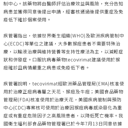
制中心。該藥物將由醫師評估治療效益與風險，充分告知
病患並獲得同意後提出申請，經審核通過後提供重症及免
疫低下確診個案使用。
疾管署指出，依據世界衛生組織(WHO)及歐洲疾病管制中
心(ECDC)等單位之建議，大多數猴痘患者不需要特殊治
療，以輸液治療與維持營養等支持性療法為主，以減輕症
狀和併發症。口服抗病毒藥物tecovirimat建議使用於猴
痘確診且病情嚴重之病患或免疫低下者。
疾管署說明，tecovirimat經歐洲藥品管理局(EMA)核准使
用於治療正痘病毒屬之天花、猴痘及牛痘；美國食品藥物
管理局(FDA)核准使用於治療天花，美國疾病管制與預防
中心(CDC)專案核可使用於治療因猴痘病毒感染惡化為重
症或有重症危險因子之高風險患者，以降低死亡機率。我
國衛生福利部食品藥物管理署已於今年7月13日同意依據