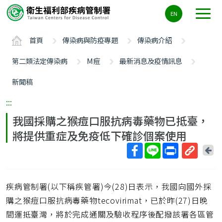
主
EN
要
內
首頁
傳染病與防疫專題
傳染病介紹
容
區
第二類法定傳染病
M痘
最新消息及疫情訊息
ALT+C
新聞稿
:::
我國採購之猴痘口服抗病毒藥物已抵臺，
將提供重症及免疫低下確診個案使用
回
上
取
一
得
頁
疾病管制署(以下稱疾管署)今(28)日表示，我國向國外採
短
網
購之猴痘口服抗病毒藥物tecovirimat，已於昨(27)日晚
址
間運抵臺灣，將於完成通關及驗收程序後配撥該署各區管