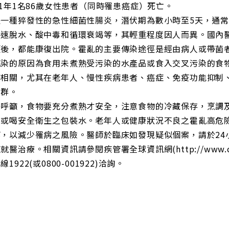
11年1名86歲女性患者（同時罹患癌症）死亡。
一種猝發性的急性細菌性腸炎，潛伏期為數小時至5天，通常
快速脫水、酸中毒和循環衰竭等，其輕重程度因人而異。國內
顧後，都能康復出院。霍亂的主要傳染途徑是經由病人或帶菌
感染的原因為食用未煮熟受污染的水產品或食入交叉污染的食
著相關，尤其在老年人、慢性疾病患者、癌症、免疫功能抑制
險群。
署呼籲，食物要充分煮熟才安全，注意食物的冷藏保存，烹調
沸或喝安全衛生之包裝水。老年人或健康狀況不良之霍亂高危
等，以減少罹病之風險。醫師於臨床如發現疑似個案，請於24
就醫治療。相關資訊請參閱疾管署全球資訊網(http://www.c
1922(或0800-001922)洽詢。