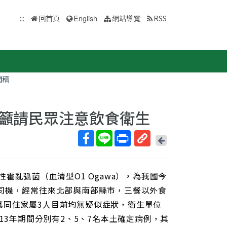
:::
回首頁
English
網站導覽
RSS
聞稿
籲請民眾注意飲食衛生
回
上
取
一
得
頁
霍亂弧菌（血清型O1 Ogawa），為我國今
短
網
司機，經常往來北部與南部縣市，三餐以外食
址
其同住家屬3人目前均無疑似症狀，衛生單位
13年期間分別有2、5、7名本土確定病例，其