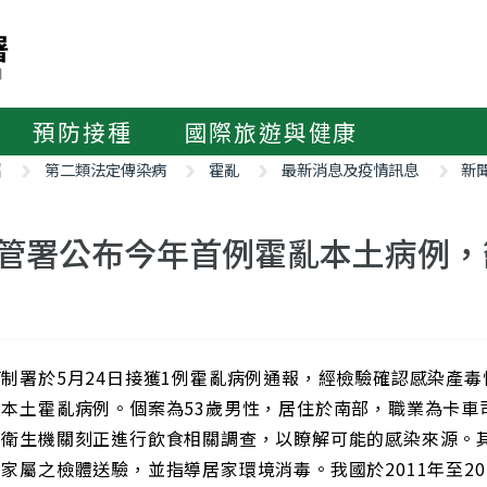
預防接種
國際旅遊與健康
紹
第二類法定傳染病
霍亂
最新消息及疫情訊息
新
管署公布今年首例霍亂本土病例，
制署於5月24日接獲1例霍亂病例通報，經檢驗確認感染產毒性
例本土霍亂病例。個案為53歲男性，居住於南部，職業為卡車
，衛生機關刻正進行飲食相關調查，以瞭解可能的感染來源。
家屬之檢體送驗，並指導居家環境消毒。我國於2011年至20