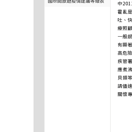
國際間旅遊疫情建議等級表
中20
霍亂是
吐、
療照
一般
有顯
高危
疾管
應煮
貝類
請儘速
關懷專線