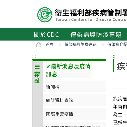
主
要
內
容
區
關於CDC
傳染病與防疫專題
ALT+C
首頁
傳染病與防疫專題
傳染病介
:::
:::
疾
最新消息及疫情
訊息
霍亂
新聞稿
疾病管
統計資料查詢
年首
國際重要疫情
為主
已採集