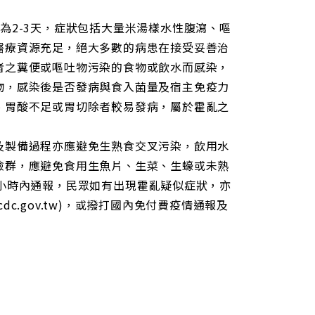
為2-3天，症狀包括大量米湯樣水性腹瀉、嘔
醫療資源充足，絕大多數的病患在接受妥善治
者之糞便或嘔吐物污染的食物或飲水而感染，
物，感染後是否發病與食入菌量及宿主免疫力
、胃酸不足或胃切除者較易發病，屬於霍亂之
及製備過程亦應避免生熟食交叉污染，飲用水
險群，應避免食用生魚片、生菜、生蠔或未熟
小時內通報，民眾如有出現霍亂疑似症狀，亦
dc.gov.tw)，或撥打國內免付費疫情通報及