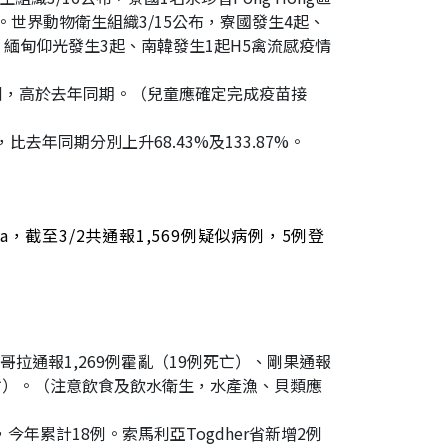
例。世界動物衛生組織3/15公布，寮國發生4起、
；緬甸仰光發生3起、南韓發生1起H5禽流感疫情
例，高於去年同期。（兒童應確定完成疫苗接
比去年同期分別上升68.43%及133.87%。
rra，截至3/2共通報1,569例疑似病例，5例登
拉通報1,269例霍亂（19例死亡）、剛果通報
例死亡）。（注意飲食及飲水衛生，水產漁、貝類應
年累計18例。索馬利亞Togdher省新增2例