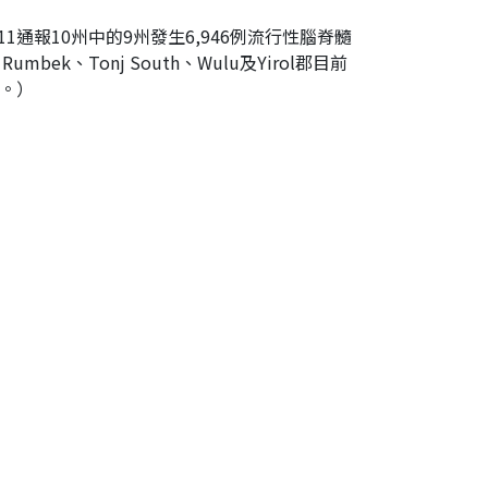
11通報10州中的9州發生6,946例流行性腦脊髓
umbek、Tonj South、Wulu及Yirol郡目前
。）