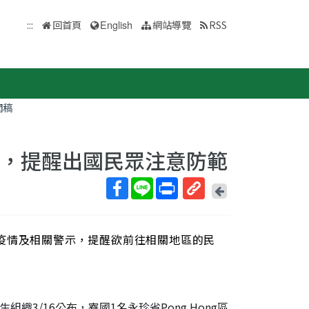
:::
回首頁
English
網站導覽
RSS
聞稿
訊，提醒出國民眾注意防範
回
上
取
一
得
頁
疫情及相關警示，提醒欲前往相關地區的民
短
網
址
3/16公布，寮國1名永珍省Pong Hong區