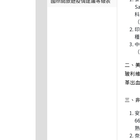
國際間旅遊疫情建議等級表
S
科
（
印
種
中
（
二、
玻利維
革出
三、
安
6
熟
奈