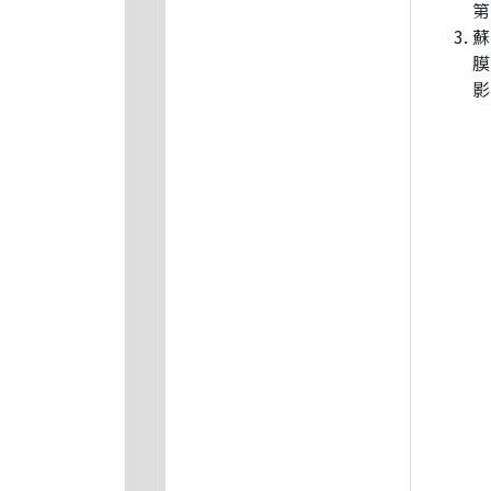
第
蘇
膜
影