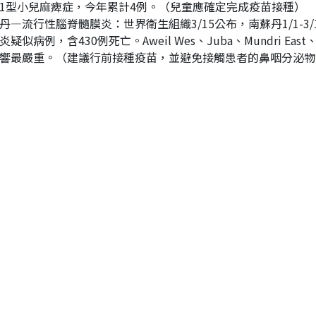
1型小兒麻痺症，今年累計4例。（兒童應確定完成疫苗接種）
丹—流行性腦脊髓膜炎：世界衛生組織3/15公布，南蘇丹1/1-3/
炎疑似病例，含430例死亡。Aweil Wes、Juba、Mundri East、R
響最嚴重。（建議行前接種疫苗，並避免接觸患者的鼻咽分泌物