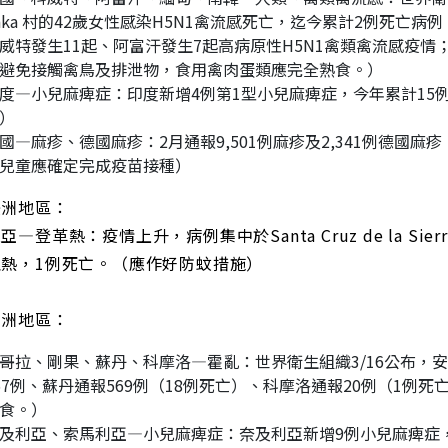
aka 村的42歲女性感染H5N1禽流感死亡，迄今累計2例死亡病
威特發生11起、阿富汗發生7起高病原性H5N1禽類禽流感疫情
避免接觸禽鳥及排泄物，食用禽肉蛋類應完全熟食。）
度—小兒麻痺症：印度新增4例第1型小兒麻痺症，今年累計15
）
國—麻疹、德國麻疹：2月通報9,501例麻疹及2,341例德國麻疹，
兒童應確定完成疫苗接種）
美洲地區：
亞—登革熱：疫情上升，病例集中於Santa Cruz de la Sie
血熱，1例死亡。（應作好防蚊措施）
非洲地區：
哥拉、剛果、蘇丹、科摩洛—霍亂：世界衛生組織3/16公布，安哥
67例、蘇丹通報569例（18例死亡）、科摩洛通報20例（1
食。）
及利亞、索馬利亞—小兒麻痺症：奈及利亞新增9例小兒麻痺症，今