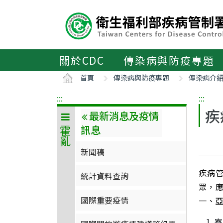
主
要
內
容
區
關於CDC
傳染病與防疫專題
ALT+C
首頁
傳染病與防疫專題
傳染病介
:::
:::
疾
最新消息及疫情
訊息
霍亂
新聞稿
疾病
統計資料查詢
眾，
國際重要疫情
一、
寮