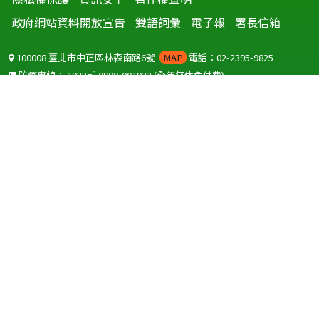
政府網站資料開放宣告
雙語詞彙
電子報
署長信箱
100008 臺北市中正區林森南路6號
MAP
電話：02-2395-9825
防疫專線：
1922
或
0800-001922
(全年無休免付費)
聽語障服務免付費傳真：
0800-655955
國外可撥打
+886-800-001922
(自國外撥打回國須自付國際電話費用)
Copyright © 2026 衛生福利部 疾病管制署. All rights reserved.
本網站建議使用 IE10 以上版本瀏覽器及以1920x1080解析度，以獲得最
佳瀏覽體驗。
為提供使用者有文書軟體選擇的權利，本網站提供ODF開放文件格式，
建議您安裝免費開源軟體
(https://www.ndc.gov.tw/cp.aspx?
n=32A75A78342B669D)
或以您慣用的軟體開啟文件。