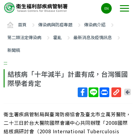
主
EN
要
內
首頁
傳染病與防疫專題
傳染病介紹
容
區
第二類法定傳染病
霍亂
最新消息及疫情訊息
ALT+C
新聞稿
:::
結核病「十年減半」計畫有成，台灣獲國
際學者肯定
回
上
取
一
得
頁
衛生署疾病管制局與臺灣防癆協會及臺北市立萬芳醫院，
短
網
二十三日於台大醫院國際會議中心共同辦理「2008國際
址
結核病研討會（2008 International Tuberculosis