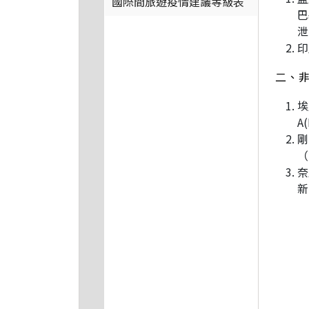
國際間旅遊疫情建議等級表
巴
泄
印
二、
埃
A
剛
（
奈
新