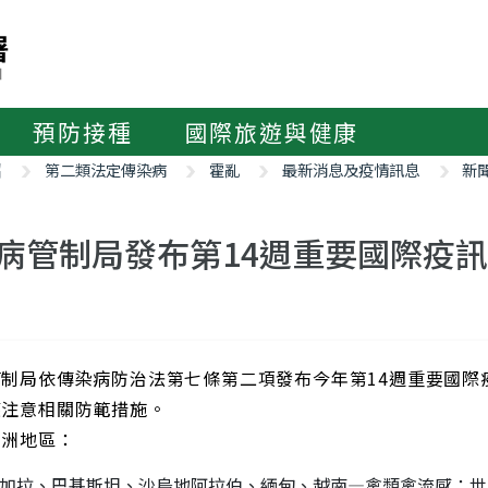
預防接種
國際旅遊與健康
紹
第二類法定傳染病
霍亂
最新消息及疫情訊息
新
病管制局發布第14週重要國際疫
管制局依傳染病防治法第七條第二項發布今年第14週重要國際
應注意相關防範措施。
亞洲地區：
加拉、巴基斯坦、沙烏地阿拉伯、緬甸、越南—禽類禽流感：世界