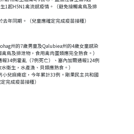
生1起H5N1禽流感疫情。（避免接觸禽鳥及排
高於去年同期。（兒童應確定完成疫苗接種）
ag州的7歲男童及Qalubiea州的4歲女童感染
免接觸禽鳥及排泄物，食用禽肉蛋類應完全熟食。）
報34例霍亂（7例死亡）、塞內加爾通報124例
及飲水衛生，水產漁、貝類應熟食。）
例小兒麻痺症，今年累計33例。剛果民主共和國
確定完成疫苗接種）