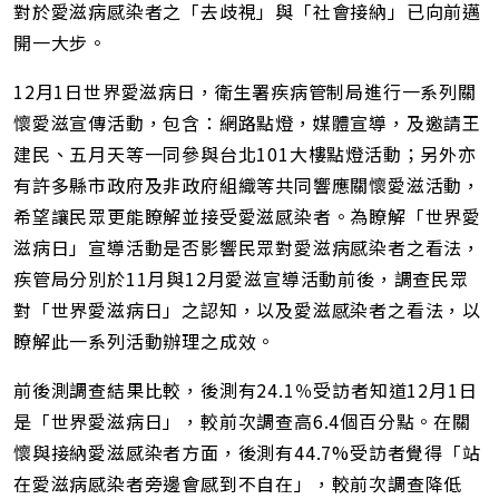
對於愛滋病感染者之「去歧視」與「社會接納」已向前邁
開一大步。
12月1日世界愛滋病日，衛生署疾病管制局進行一系列關
懷愛滋宣傳活動，包含：網路點燈，媒體宣導，及邀請王
建民、五月天等一同參與台北101大樓點燈活動；另外亦
有許多縣市政府及非政府組織等共同響應關懷愛滋活動，
希望讓民眾更能瞭解並接受愛滋感染者。為瞭解「世界愛
滋病日」宣導活動是否影響民眾對愛滋病感染者之看法，
疾管局分別於11月與12月愛滋宣導活動前後，調查民眾
對「世界愛滋病日」之認知，以及愛滋感染者之看法，以
瞭解此一系列活動辦理之成效。
前後測調查結果比較，後測有24.1％受訪者知道12月1日
是「世界愛滋病日」，較前次調查高6.4個百分點。在關
懷與接納愛滋感染者方面，後測有44.7%受訪者覺得「站
在愛滋病感染者旁邊會感到不自在」，較前次調查降低