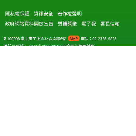
隱私權保護
資訊安全
著作權聲明
政府網站資料開放宣告
雙語詞彙
電子報
署長信箱
100008 臺北市中正區林森南路6號
MAP
電話：02-2395-9825
防疫專線：
1922
或
0800-001922
(全年無休免付費)
聽語障服務免付費傳真：
0800-655955
國外可撥打
+886-800-001922
(自國外撥打回國須自付國際電話費用)
Copyright © 2026 衛生福利部 疾病管制署. All rights reserved.
本網站建議使用 IE10 以上版本瀏覽器及以1920x1080解析度，以獲得最
佳瀏覽體驗。
為提供使用者有文書軟體選擇的權利，本網站提供ODF開放文件格式，
建議您安裝免費開源軟體
(https://www.ndc.gov.tw/cp.aspx?