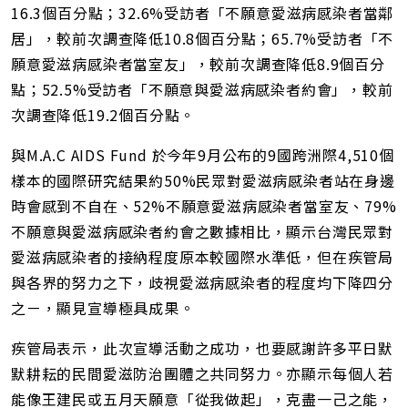
16.3個百分點；32.6%受訪者「不願意愛滋病感染者當鄰
居」，較前次調查降低10.8個百分點；65.7%受訪者「不
願意愛滋病感染者當室友」，較前次調查降低8.9個百分
點；52.5%受訪者「不願意與愛滋病感染者約會」，較前
次調查降低19.2個百分點。
與M.A.C AIDS Fund 於今年9月公布的9國跨洲際4,510個
樣本的國際研究結果約50%民眾對愛滋病感染者站在身邊
時會感到不自在、52%不願意愛滋病感染者當室友、79%
不願意與愛滋病感染者約會之數據相比，顯示台灣民眾對
愛滋病感染者的接納程度原本較國際水準低，但在疾管局
與各界的努力之下，歧視愛滋病感染者的程度均下降四分
之ㄧ，顯見宣導極具成果。
疾管局表示，此次宣導活動之成功，也要感謝許多平日默
默耕耘的民間愛滋防治團體之共同努力。亦顯示每個人若
能像王建民或五月天願意「從我做起」，克盡一己之能，