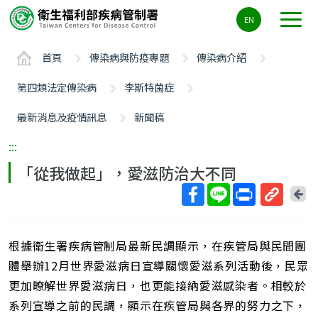
主
EN
要
內
首頁
傳染病與防疫專題
傳染病介紹
容
區
第四類法定傳染病
李斯特菌症
ALT+C
最新消息及疫情訊息
新聞稿
:::
「從我做起」，愛滋防治大不同
回
上
取
一
得
頁
根據衛生署疾病管制局最新民調顯示，在疾管局與民間團
短
網
體舉辦12月世界愛滋病日宣導關懷愛滋系列活動後，民眾
址
更加暸解世界愛滋病日，也更能接納愛滋感染者。相較於
系列宣導之前的民調，顯示在疾管局與各界的努力之下，