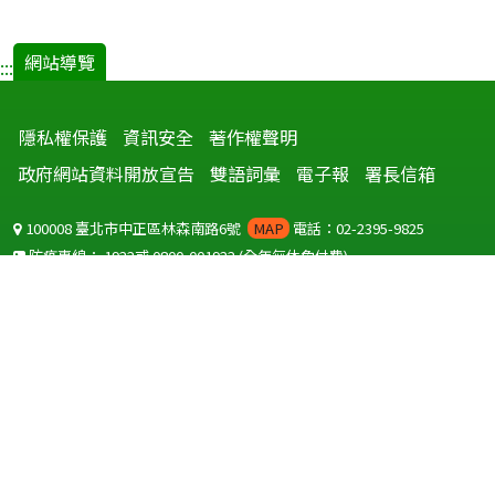
網站導覽
:::
隱私權保護
資訊安全
著作權聲明
政府網站資料開放宣告
雙語詞彙
電子報
署長信箱
100008 臺北市中正區林森南路6號
MAP
電話：02-2395-9825
防疫專線：
1922
或
0800-001922
(全年無休免付費)
聽語障服務免付費傳真：
0800-655955
國外可撥打
+886-800-001922
(自國外撥打回國須自付國際電話費用)
Copyright © 2026 衛生福利部 疾病管制署. All rights reserved.
本網站建議使用 IE10 以上版本瀏覽器及以1920x1080解析度，以獲得最