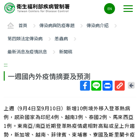
主
EN
要
內
首頁
傳染病與防疫專題
傳染病介紹
容
區
第四類法定傳染病
恙蟲病
ALT+C
最新消息及疫情訊息
新聞稿
:::
一週國內外疫情摘要及預測
回
上
取
一
得
頁
上週（9月4日至9月10日）新增10例境外移入登革熱病
短
網
例，感染國家為印尼4例、越南3例、泰國2例、馬來西亞
址
1例。東南亞/南亞近期登革熱疫情處相對高點或呈上升趨
勢，新加坡、越南、菲律賓、柬埔寨、寮國及斯里蘭卡疫