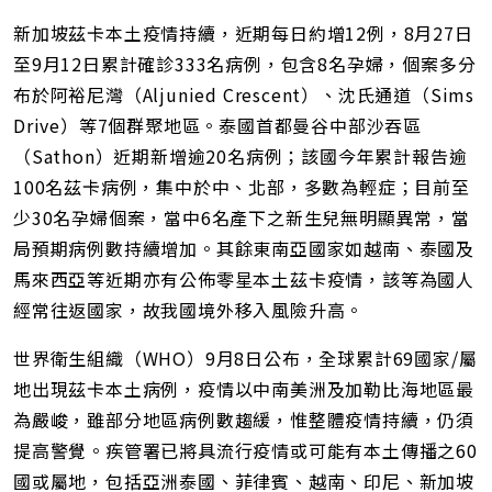
新加坡茲卡本土疫情持續，近期每日約增12例，8月27日
至9月12日累計確診333名病例，包含8名孕婦，個案多分
布於阿裕尼灣（Aljunied Crescent）、沈氏通道（Sims
Drive）等7個群聚地區。泰國首都曼谷中部沙吞區
（Sathon）近期新增逾20名病例；該國今年累計報告逾
100名茲卡病例，集中於中、北部，多數為輕症；目前至
少30名孕婦個案，當中6名產下之新生兒無明顯異常，當
局預期病例數持續增加。其餘東南亞國家如越南、泰國及
馬來西亞等近期亦有公佈零星本土茲卡疫情，該等為國人
經常往返國家，故我國境外移入風險升高。
世界衛生組織（WHO）9月8日公布，全球累計69國家/屬
地出現茲卡本土病例，疫情以中南美洲及加勒比海地區最
為嚴峻，雖部分地區病例數趨緩，惟整體疫情持續，仍須
提高警覺。疾管署已將具流行疫情或可能有本土傳播之60
國或屬地，包括亞洲泰國、菲律賓、越南、印尼、新加坡