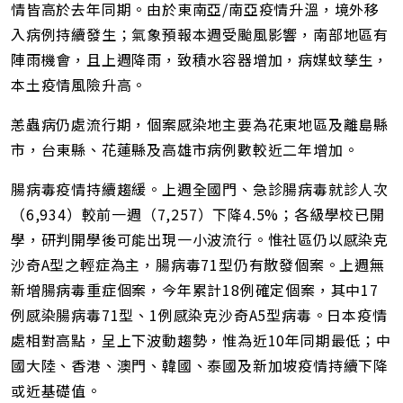
情皆高於去年同期。由於東南亞/南亞疫情升溫，境外移
入病例持續發生；氣象預報本週受颱風影響，南部地區有
陣雨機會，且上週降雨，致積水容器增加，病媒蚊孳生，
本土疫情風險升高。
恙蟲病仍處流行期，個案感染地主要為花東地區及離島縣
市，台東縣、花蓮縣及高雄市病例數較近二年增加。
腸病毒疫情持續趨緩。上週全國門、急診腸病毒就診人次
（6,934）較前一週（7,257）下降4.5%；各級學校已開
學，研判開學後可能出現一小波流行。惟社區仍以感染克
沙奇A型之輕症為主，腸病毒71型仍有散發個案。上週無
新增腸病毒重症個案，今年累計18例確定個案，其中17
例感染腸病毒71型、1例感染克沙奇A5型病毒。日本疫情
處相對高點，呈上下波動趨勢，惟為近10年同期最低；中
國大陸、香港、澳門、韓國、泰國及新加坡疫情持續下降
或近基礎值。