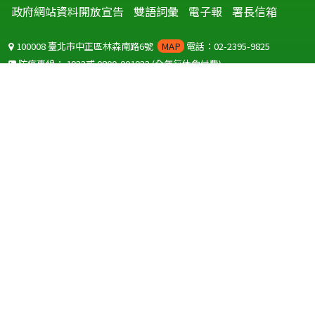
政府網站資料開放宣告
雙語詞彙
電子報
署長信箱
100008 臺北市中正區林森南路6號
MAP
電話：02-2395-9825
防疫專線：
1922
或
0800-001922
(全年無休免付費)
聽語障服務免付費傳真：
0800-655955
國外可撥打
+886-800-001922
(自國外撥打回國須自付國際電話費用)
Copyright © 2026 衛生福利部 疾病管制署. All rights reserved.
本網站建議使用 IE10 以上版本瀏覽器及以1920x1080解析度，以獲得最
佳瀏覽體驗。
為提供使用者有文書軟體選擇的權利，本網站提供ODF開放文件格式，
建議您安裝免費開源軟體
(https://www.ndc.gov.tw/cp.aspx?
n=32A75A78342B669D)
或以您慣用的軟體開啟文件。