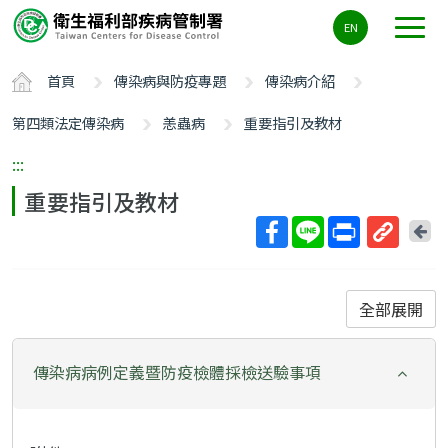
主
EN
要
內
首頁
傳染病與防疫專題
傳染病介紹
容
區
第四類法定傳染病
恙蟲病
重要指引及教材
ALT+C
:::
重要指引及教材
回
上
取
一
得
頁
短
全部展開
網
址
傳染病病例定義暨防疫檢體採檢送驗事項