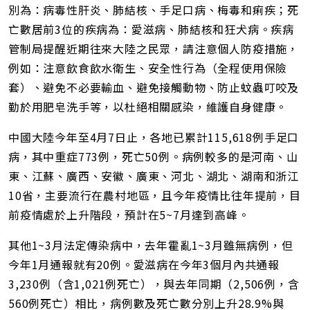
址
別為：病毒性肝炎、肺結核、手足口病、梅毒和痢疾；死
亡數居前3位的疾病為：愛滋病、肺結核和狂犬病。疾病
管制局提醒近期往來大陸之民眾，請注意個人防疫措施，
例如：注意飲食飲水衛生、安全性行為（全程使用保險
套）、避免不必要輸血、避免接觸動物、防止蚊蟲叮咬及
勤於用肥皂洗手等，以杜絕相關感染，維護自身健康。
中國大陸今年至4月7日止，各地已累計115,618例手足口
病，其中重症773例，死亡50例。病例較多的是河南、山
東、江蘇、廣西、安徽、廣東、河北、湖北、湖南和浙江
10省，主要流行在農村地區，且今年疫情比往年提前，目
前疫情處於上升階段，預計在5~7月達到高峰。
其他1~3月法定傳染病中，去年霍亂1~3月雖無病例，但
今年1月通報就有20例。愛滋病在今年3個月內共通報
3,230例（含1,021例死亡），與去年同期（2,506例，含
560例死亡）相比，病例數及死亡數分別上升28.9%與