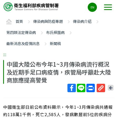
主
EN
要
內
首頁
傳染病與防疫專題
傳染病介紹
容
區
第四類法定傳染病
布氏桿菌病
ALT+C
最新消息及疫情訊息
新聞稿
:::
中國大陸公布今年1~3月傳染病流行概況
及近期手足口病疫情，疾管局呼籲赴大陸
商旅應提高警覺
回
上
取
一
得
頁
中國衛生部日前公布資料顯示，今年1~3月傳染病共通報
短
網
約118萬1千例，死亡2,585人，發病數居前5位的疾病分