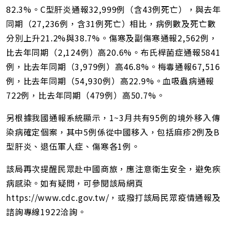
82.3%。C型肝炎通報32,999例（含43例死亡），與去年
同期（27,236例，含31例死亡）相比，病例數及死亡數
分別上升21.2%與38.7%。傷寒及副傷寒通報2,562例，
比去年同期（2,124例）高20.6%。布氏桿菌症通報5841
例，比去年同期（3,979例）高46.8%。梅毒通報67,516
例，比去年同期（54,930例）高22.9%。血吸蟲病通報
722例，比去年同期（479例）高50.7%。
另根據我國通報系統顯示，1~3月共有95例的境外移入傳
染病確定個案，其中5例係從中國移入，包括麻疹2例及B
型肝炎、退伍軍人症、傷寒各1例。
該局再次提醒民眾赴中國商旅，應注意衛生安全，避免疾
病感染。如有疑問，可參閱該局網頁
https://www.cdc.gov.tw/，或撥打該局民眾疫情通報及
諮詢專線1922洽詢。