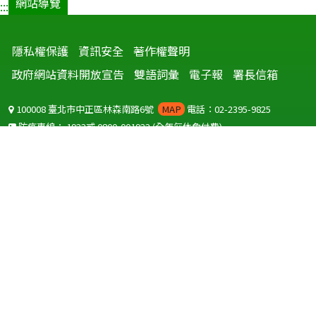
網站導覽
:::
隱私權保護
資訊安全
著作權聲明
政府網站資料開放宣告
雙語詞彙
電子報
署長信箱
100008 臺北市中正區林森南路6號
MAP
電話：02-2395-9825
防疫專線：
1922
或
0800-001922
(全年無休免付費)
聽語障服務免付費傳真：
0800-655955
國外可撥打
+886-800-001922
(自國外撥打回國須自付國際電話費用)
Copyright © 2026 衛生福利部 疾病管制署. All rights reserved.
本網站建議使用 IE10 以上版本瀏覽器及以1920x1080解析度，以獲得最
佳瀏覽體驗。
為提供使用者有文書軟體選擇的權利，本網站提供ODF開放文件格式，