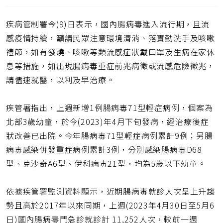
取
一
得
頁
疾病管制署今(9)日表示，國內腸病毒進入流行期，且流
短
網
感疫情持續，籲請民眾注意環境清消、落實勤洗手及咳嗽
址
禮節，如有發燒、咳嗽等類流感症狀戴口罩及生病在家休
息等措施，如出現腸病毒重症前兆病徵或流感危險徵兆，
請儘速就醫，以利及早治療。
疾管署指出，上週新增1例腸病毒71型輕症病例，個案為
北部3歲幼童，於今(2023)年4月下旬發病，經治療後症
狀改善已出院。今年腸病毒71型輕症病例累計9例；另腸
病毒感染併發重症病例累計3例，分別感染腸病毒D68
型、克沙奇A6型、伊科病毒21型，均為5歲以下幼童。
依據疾管署監測資料顯示，近期腸病毒就診人次呈上升趨
勢且高於2017年以來同期，上週(2023年4月30日至5月6
日)國內腸病毒門急診就診計 11,252人次，較前一週