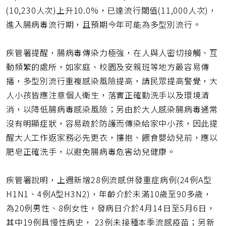
(10,230人次)上升10.0%，已達流行閾值(11,000人次)，
進入腸病毒流行期，且預期今年可能為多型別流行。
疾管署提醒，腸病毒傳染力極強，在人與人密切接觸、互
動頻繁的處所，如家庭、校園及安親班等地方最容易傳
播，多型別流行重複感染風險提高，請民眾提高警覺，大
人小孩皆應注意個人衛生，落實正確勤洗手以及環境清
消，以降低腸病毒感染風險；另由於大人感染腸病毒通常
沒有明顯症狀，容易疏於防護而傳染給家中小孩，因此提
醒大人工作返家務必先更衣，摟抱、餵食嬰幼兒前，應以
肥皂正確洗手，以避免腸病毒危害幼兒健康。
疾管署說明，上週新增28例流感併發重症病例(24例A型
H1N1、4例A型H3N2)，年齡介於未滿10歲至90多歲，
為20例男性、8例女性，發病日介於4月14日至5月6日，
其中19例具慢性病史， 23例未接種本季流感疫苗；另新