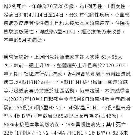
增2例死亡，年齡為70至80多歲，為1例男性、1例女性，
發病日介於4月14日至24日，分別有代謝性疾病、心血管
疾病及癌症等慢性病史且均未接種本季流感疫苗，住院後
檢驗流感陽性，均感染A型H1N1，經治療後仍未改善，
不幸於5月初病逝。
疾管署統計，上週門急診類流感就診人次達 63,485人
次，較前一週上升7%，整體趨勢上升且高於2020-2021
年同期；社區流行A型流感，近4週合約實驗室分離出流感
病毒以A型H3N2為主，惟A型H1N1檢出增加，顯示流感
等呼吸道病毒仍持續於社區活動，仍未趨緩。本流感季自
去(2022)年10月1日起截至今年5月8日流感併發重症病例
累計155例(95例A型H3N2、54例A型H1N1、2例A型未分
型、4例B型)，年齡層以65歲以上長者為多(占46%)，
86%未接種本季流感疫苗，79%具慢性病史；其中死亡
22例(17例A型H3N2、4例A型H1N1、1例B型)，82%未