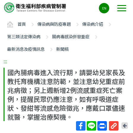
主
EN
要
內
首頁
傳染病與防疫專題
傳染病介紹
容
區
第三類法定傳染病
腸病毒感染併發重症
ALT+C
最新消息及疫情訊息
新聞稿
:::
國內腸病毒進入流行期，請嬰幼兒家長及
教托育機構注意防範，並注意幼兒重症前
兆病徵；另上週新增2例流感重症死亡案
例，提醒民眾仍應注意，如有呼吸道症
狀、發紺等流感危險徵兆，應戴口罩儘速
就醫，掌握治療契機。
回
上