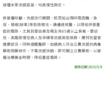
接種本季流感疫苗，均具慢性病史。
疾管署呼籲，流感流行期間，民眾如出現呼吸困難、急
促、發紺(缺氧)等危險徵兆，請儘速就醫，以降低併發重
症的風險，尤其若是自身及親友為65歲以上長者、嬰幼
兒、高風險慢性病人及孕婦等流感高危險群，應特別留意
健康狀況。同時提醒醫師，如遇病人符合公費流感抗病毒
藥劑用藥條件，不需流感快篩，即可開立公費藥劑，以掌
握治療黃金時間，降低重症風險。
發佈日期 2023/5/9