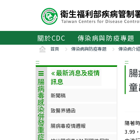
主
要
內
容
區
關於CDC
傳染病與防疫專題
ALT+C
首頁
傳染病與防疫專題
傳染病介
:::
:::
腸
最新消息及疫情
訊息
腸病毒感染併發重症
童
新聞稿
致醫界通函
隨著
腸病毒疫情週報
3.9