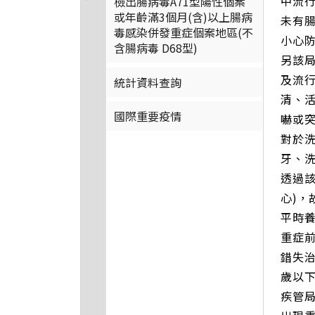
中流
檢出腸病毒A71型陽性個案
或年齡滿3個月(含)以上腸病
未有
毒感染併發重症個案地區(不
小心
含腸病毒 D68型)
另該局
及流行
統計資料查詢
清、活
國際重要疫情
嚇或突
對於洗
牙、洗
透過該
心)
平時
重症
錯失治
歲以下
疾管