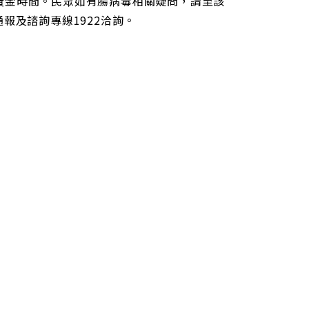
黃金時間。民眾如有腸病毒相關疑問，請至該
疫情通報及諮詢專線1922洽詢。