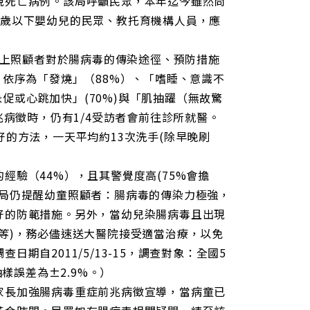
現死亡病例。該局呼籲民眾，本年迄今雖然尚
5歲以下嬰幼兒的民眾、教托育機構人員，應
以上照顧者對於腸病毒的傳染途徑、預防措施
，依序為「發燒」（88%）、「嗜睡、意識不
急促或心跳加快」(70%)與「肌抽躍（無故驚
兆病徵時，仍有1/4受訪者會前往診所就醫。
的方法，一天平均約13次洗手(除早晚刷
驗（44%），且其警覺度高(75%會擔
該局仍提醒幼童照顧者：腸病毒的傳染力極強，
好的防範措施。另外，當幼兒染腸病毒且出現
等)，務必儘速送大醫院接受適當治療，以免
自2011/5/13-15，調查對象：全國5
樣誤差為±2.9%。）
家長加強腸病毒重症前兆病徵宣導，當病童已