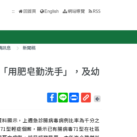
:::
回首頁
English
網站導覽
RSS
情訊息
新聞稿
「用肥皂勤洗手」，及幼
回
上
取
一
得
頁
資料顯示，上週急診腸病毒病例比率為千分之
短
網
71型輕症個案，顯示已有腸病毒71型在社區
址