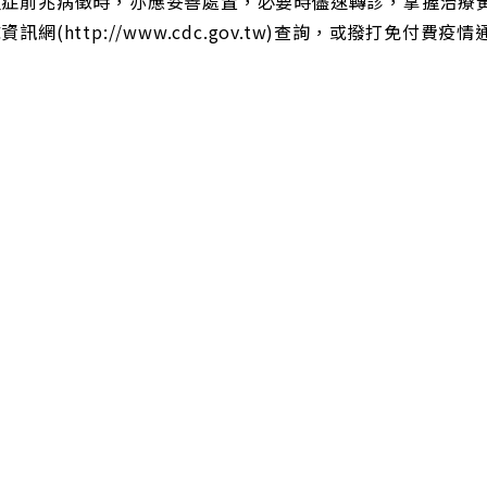
重症前兆病徵時，亦應妥善處置，必要時儘速轉診，掌握治療
資訊網(http://www.cdc.gov.tw)查詢，或撥打免付費