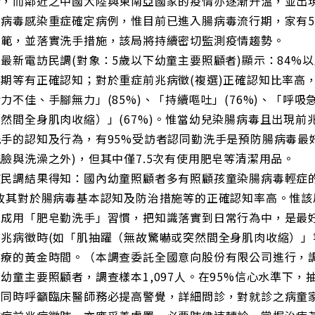
行，而鄰近之中國大陸與東南亞國家的疫情亦逐漸升溫，並出
腸病毒感染重症確定病例，惟目前已進入腸病毒流行期，家有
防範，並落實洗手措施，該局將持續密切監測疫情趨勢。
最新電訪民調(對象：5歲以下幼童主要照顧者)顯示：84%
期等有正確認知；對於重症前兆病徵(複選)正確認知比率高
力不佳、手腳無力」(85%)、「持續嘔吐」(76%)、「呼吸
然間全身肌肉收縮）」(67%)。惟當幼兒染腸病毒且出現前
手的認知及行為，有95%受訪者認同勤洗手是預防腸病毒最好
臉與洗澡之外)，但其中僅7.5次有使用肥皂等清潔用品。
民調結果得知：國內幼童照顧者多有照顧孩童染腸病毒輕症的經
，故其對於腸病毒基本認知及防治措施等的正確認知率高。惟
養成用「肥皂勤洗手」習慣，把知識落實到日常行為中，是最
前兆病徵時(如「肌抽躍（無故驚嚇或突然間全身肌肉收縮）」
療的黃金時間。（本調查委託全國意向股份有限公司進行，調查日期
幼童主要照顧者，調查樣本1,097人。在95%信心水準下，抽
局同時呼籲臨床醫師務必提高警覺，詳細問診，對就診之病童