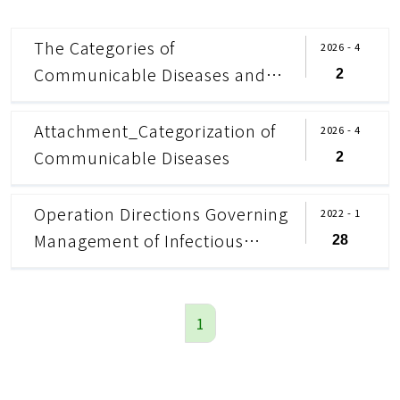
The Categories of
2026 - 4
Communicable Diseases and
2
Preventive Measures for
Category IV and V
Attachment_Categorization of
2026 - 4
Communicable Diseases
Communicable Diseases
2
Operation Directions Governing
2022 - 1
Management of Infectious
28
Biological Materials, Ministry of
Health and Welfare
1