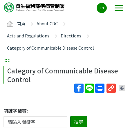
主
EN
要
內
首頁
About CDC
容
區
Acts and Regulations
Directions
ALT+C
Category of Communicable Disease Control
:::
:::
Category of Communicable Disease
Control
回
上
取
一
得
頁
短
關鍵字搜尋:
網
搜尋
址