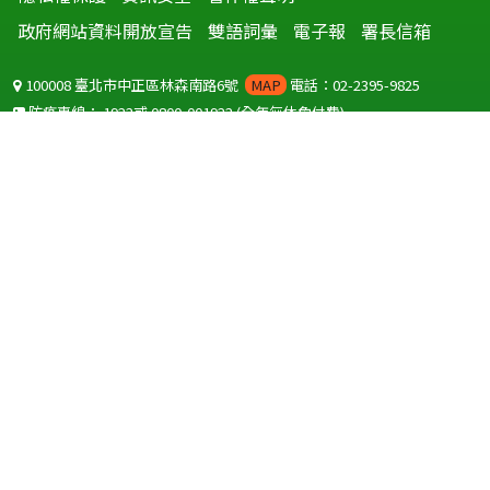
政府網站資料開放宣告
雙語詞彙
電子報
署長信箱
100008 臺北市中正區林森南路6號
MAP
電話：02-2395-9825
防疫專線：
1922
或
0800-001922
(全年無休免付費)
聽語障服務免付費傳真：
0800-655955
國外可撥打
+886-800-001922
(自國外撥打回國須自付國際電話費用)
Copyright © 2026 衛生福利部 疾病管制署. All rights reserved.
本網站建議使用 IE10 以上版本瀏覽器及以1920x1080解析度，以獲得最
佳瀏覽體驗。
為提供使用者有文書軟體選擇的權利，本網站提供ODF開放文件格式，
建議您安裝免費開源軟體
(https://www.ndc.gov.tw/cp.aspx?
n=32A75A78342B669D)
或以您慣用的軟體開啟文件。