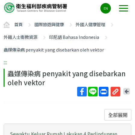
主
EN
要
內
首頁
國際旅遊與健康
外國人健康管理
容
區
外籍人士衛教資源
印尼語 Bahasa Indonesia
ALT+C
蟲媒傳染病 penyakit yang disebarkan oleh vektor
:::
蟲媒傳染病 penyakit yang disebarkan
oleh vektor
回
上
取
一
得
頁
短
全部展開
網
址
Sewaktu Keluar Rumah Lakukan 4 Perlindungan,