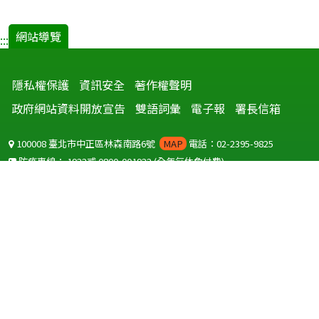
網站導覽
:::
隱私權保護
資訊安全
著作權聲明
政府網站資料開放宣告
雙語詞彙
電子報
署長信箱
100008 臺北市中正區林森南路6號
MAP
電話：02-2395-9825
防疫專線：
1922
或
0800-001922
(全年無休免付費)
聽語障服務免付費傳真：
0800-655955
國外可撥打
+886-800-001922
(自國外撥打回國須自付國際電話費用)
Copyright © 2026 衛生福利部 疾病管制署. All rights reserved.
本網站建議使用 IE10 以上版本瀏覽器及以1920x1080解析度，以獲得最