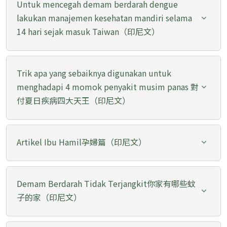
Untuk mencegah demam berdarah dengue
lakukan manajemen kesehatan mandiri selama
14 hari sejak masuk Taiwan（印尼文）
Trik apa yang sebaiknya digunakan untuk
menghadapi 4 momok penyakit musim panas 對
付夏日疾病四大天王（印尼文）
Artikel Ibu Hamil孕婦篇（印尼文）
Demam Berdarah Tidak Terjangkit你家有哪些蚊
子的家（印尼文）