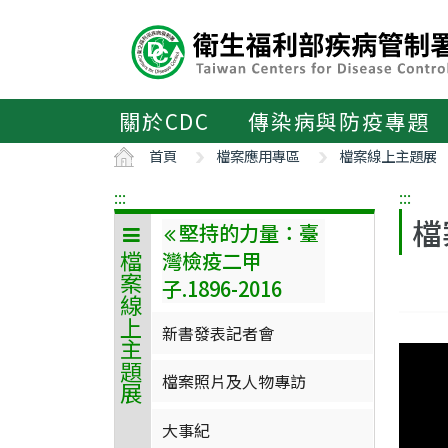
主
要
內
容
區
關於CDC
傳染病與防疫專題
ALT+C
首頁
檔案應用專區
檔案線上主題展
:::
:::
檔
堅持的力量：臺
灣檢疫二甲
檔案線上主題展
子.1896-2016
新書發表記者會
檔案照片及人物專訪
大事紀