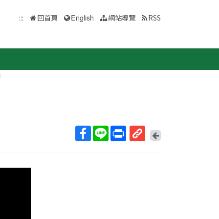
:::
回首頁
English
網站導覽
RSS
訪
回
上
取
一
得
頁
短
網
址