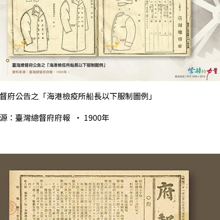
督府公告之「海港檢疫所船長以下服制圖例」
來源：臺灣總督府府報
‧
1900
年