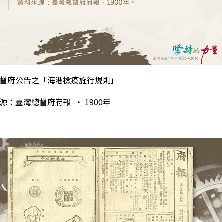
督府公告之「海港檢疫施行規則」
來源：臺灣總督府府報
‧
1900
年