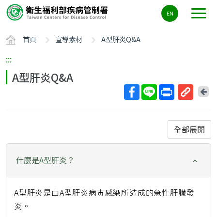
主
EN
要
內
首頁
宣導素材
A型肝炎Q&A
容
區
:::
ALT+C
A型肝炎Q&A
回
上
取
一
得
頁
短
全部展開
網
址
什麼是A型肝炎？
A型肝炎是由A型肝炎病毒感染所造成的急性肝臟發
炎。