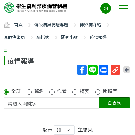
主
EN
要
內
首頁
傳染病與防疫專題
傳染病介紹
容
區
其他傳染病
貓抓病
研究出版
疫情報導
ALT+C
:::
疫情報導
回
上
取
一
得
頁
全部
篇名
作者
摘要
關鍵字
短
網
查詢
址
顯示
筆結果