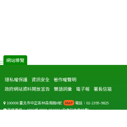
網站導覽
:::
隱私權保護
資訊安全
著作權聲明
政府網站資料開放宣告
雙語詞彙
電子報
署長信箱
100008 臺北市中正區林森南路6號
MAP
電話：02-2395-9825
防疫專線：
1922
或
0800-001922
(全年無休免付費)
聽語障服務免付費傳真：
0800-655955
國外可撥打
+886-800-001922
(自國外撥打回國須自付國際電話費用)