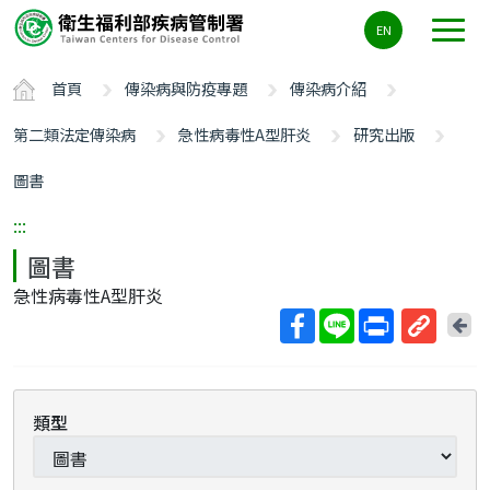
主
EN
要
內
首頁
傳染病與防疫專題
傳染病介紹
容
區
第二類法定傳染病
急性病毒性A型肝炎
研究出版
ALT+C
圖書
:::
圖書
急性病毒性A型肝炎
回
上
取
一
得
頁
短
類型
網
址