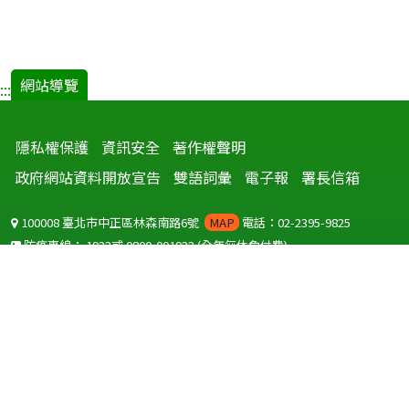
網站導覽
:::
隱私權保護
資訊安全
著作權聲明
政府網站資料開放宣告
雙語詞彙
電子報
署長信箱
100008 臺北市中正區林森南路6號
MAP
電話：02-2395-9825
防疫專線：
1922
或
0800-001922
(全年無休免付費)
聽語障服務免付費傳真：
0800-655955
國外可撥打
+886-800-001922
(自國外撥打回國須自付國際電話費用)
Copyright © 2026 衛生福利部 疾病管制署. All rights reserved.