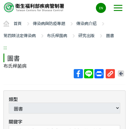
主
EN
要
內
首頁
傳染病與防疫專題
傳染病介紹
容
區
第四類法定傳染病
布氏桿菌病
研究出版
圖書
ALT+C
:::
圖書
布氏桿菌病
回
上
取
一
得
頁
短
類型
網
址
關鍵字