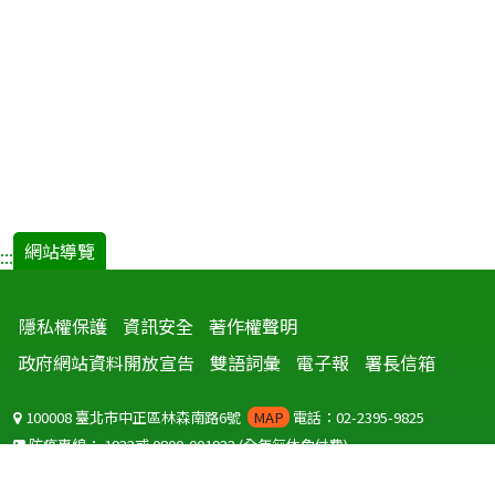
網站導覽
:::
隱私權保護
資訊安全
著作權聲明
政府網站資料開放宣告
雙語詞彙
電子報
署長信箱
100008 臺北市中正區林森南路6號
MAP
電話：02-2395-9825
防疫專線：
1922
或
0800-001922
(全年無休免付費)
聽語障服務免付費傳真：
0800-655955