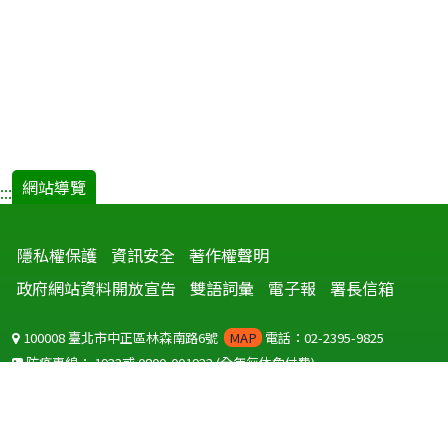
網站導覽
:::
隱私權保護
資訊安全
著作權聲明
政府網站資料開放宣告
雙語詞彙
電子報
署長信箱
100008 臺北市中正區林森南路6號
MAP
電話：02-2395-9825
防疫專線：
1922
或
0800-001922
(全年無休免付費)
聽語障服務免付費傳真：
0800-655955
國外可撥打
+886-800-001922
(自國外撥打回國須自付國際電話費用)
Copyright © 2026 衛生福利部 疾病管制署. All rights reserved.