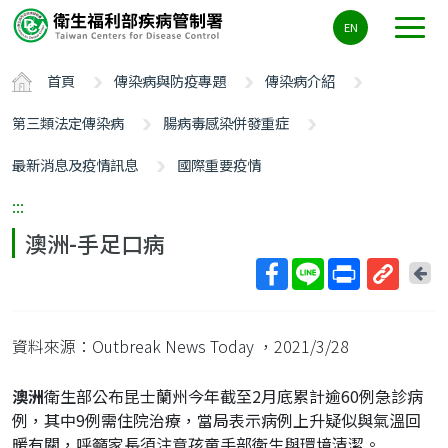
主
EN
要
內
首頁
傳染病與防疫專題
傳染病介紹
容
區
第三類法定傳染病
腸病毒感染併發重症
ALT+C
最新消息及疫情訊息
國際重要疫情
:::
澳洲-手足口病
回
上
取
一
得
頁
資料來源：Outbreak News Today
，2021/3/28
短
網
澳洲
衛生部公布昆士蘭州今年截至2月底累計逾60例急診病
址
例，其中9例需住院治療，當局表示病例上升疑似與氣溫回
暖有關，呼籲家長須注意孩童手部衛生與環境清潔。