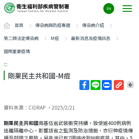
主
EN
要
內
首頁
傳染病與防疫專題
傳染病介紹
容
區
第二類法定傳染病
M痘
最新消息及疫情訊息
ALT+C
國際重要疫情
:::
剛果民主共和國-M痘
回
上
取
一
得
頁
資料來源：CIDRAP
，2025/2/21
短
網
剛果民主共和國
南基伍省武裝衝突持續，致使逾400例病例
址
逃離隔離中心，影響該省之監測及防治措施，亦衍伸疫情傳
播至鄰國之風險。另非洲已有7國接收到M痘疫苗，其中，5