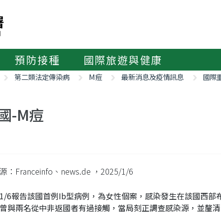
預防接種
國際旅遊與健康
第二類法定傳染病
M痘
最新消息及疫情訊息
國際
國-M痘
：Franceinfo、news.de
，2025/1/6
1/6報告該國首例Ib型病例，為女性個案，感染發生在該國西
曾與兩名從中非返國者有過接觸，當局刻正調查感染源，並釐清