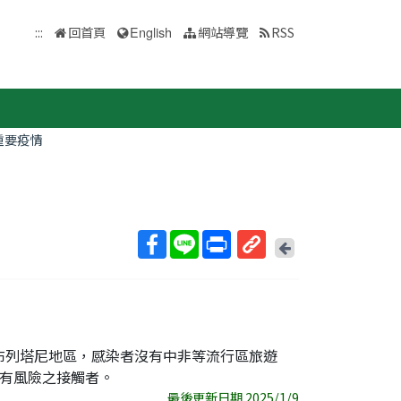
:::
回首頁
English
網站導覽
RSS
重要疫情
回
上
取
一
得
頁
短
網
址
部布列塔尼地區，感染者沒有中非等流行區旅遊
有風險之接觸者。
最後更新日期 2025/1/9