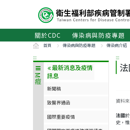
主
要
內
容
區
關於CDC
傳染病與防疫專題
ALT+C
首頁
傳染病與防疫專題
傳染病介紹
:::
:::
法
最新消息及疫情
訊息
M痘
新聞稿
資料來源
致醫界通函
法國
於
國際重要疫情
史，惟