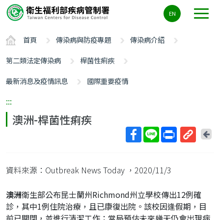
主
EN
要
內
首頁
傳染病與防疫專題
傳染病介紹
容
區
第二類法定傳染病
桿菌性痢疾
ALT+C
最新消息及疫情訊息
國際重要疫情
:::
澳洲-桿菌性痢疾
回
上
取
一
得
頁
資料來源：Outbreak News Today
，2020/11/3
短
網
澳洲
衛生部公布昆士蘭州Richmond州立學校傳出12例確
址
診，其中1例住院治療，且已康復出院。該校因逢假期，目
前已關閉，並進行清潔工作；當局預估未來幾天仍會出現病