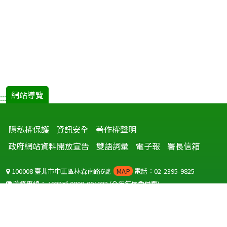
網站導覽
:::
隱私權保護
資訊安全
著作權聲明
政府網站資料開放宣告
雙語詞彙
電子報
署長信箱
100008 臺北市中正區林森南路6號
MAP
電話：02-2395-9825
防疫專線：
1922
或
0800-001922
(全年無休免付費)
聽語障服務免付費傳真：
0800-655955
國外可撥打
+886-800-001922
(自國外撥打回國須自付國際電話費用)
Copyright © 2026 衛生福利部 疾病管制署. All rights reserved.