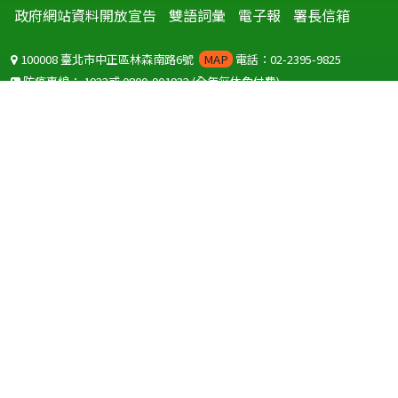
政府網站資料開放宣告
雙語詞彙
電子報
署長信箱
100008 臺北市中正區林森南路6號
MAP
電話：02-2395-9825
防疫專線：
1922
或
0800-001922
(全年無休免付費)
聽語障服務免付費傳真：
0800-655955
國外可撥打
+886-800-001922
(自國外撥打回國須自付國際電話費用)
Copyright © 2026 衛生福利部 疾病管制署. All rights reserved.
本網站建議使用 IE10 以上版本瀏覽器及以1920x1080解析度，以獲得最
佳瀏覽體驗。
為提供使用者有文書軟體選擇的權利，本網站提供ODF開放文件格式，
建議您安裝免費開源軟體
(https://www.ndc.gov.tw/cp.aspx?
n=32A75A78342B669D)
或以您慣用的軟體開啟文件。