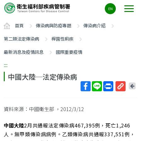
主
EN
要
內
首頁
傳染病與防疫專題
傳染病介紹
容
區
第二類法定傳染病
桿菌性痢疾
ALT+C
最新消息及疫情訊息
國際重要疫情
:::
中國大陸─法定傳染病
回
上
取
一
得
頁
資料來源：中國衛生部
，2012/3/12
短
網
址
中國大陸
2月共通報法定傳染病467,395例，死亡1,246
人。無甲類傳染病病例。乙類傳染病共通報337,551例，