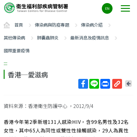
主
EN
要
內
首頁
傳染病與防疫專題
傳染病介紹
容
區
其他傳染病
肺囊蟲肺炎
最新消息及疫情訊息
ALT+C
國際重要疫情
:::
香港─愛滋病
回
上
取
一
得
頁
資料來源：香港衛生防護中心
，2012/9/4
短
網
址
香港今年第2季新增131人感染HIV，含99名男性及32名
女性，其中65人為同性或雙性性接觸感染，29人為異性