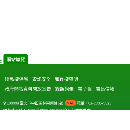
網站導覽
:::
隱私權保護
資訊安全
著作權聲明
政府網站資料開放宣告
雙語詞彙
電子報
署長信箱
100008 臺北市中正區林森南路6號
MAP
電話：02-2395-9825
防疫專線：
1922
或
0800-001922
(全年無休免付費)
聽語障服務免付費傳真：
0800-655955
國外可撥打
+886-800-001922
(自國外撥打回國須自付國際電話費用)