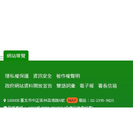
網站導覽
:::
隱私權保護
資訊安全
著作權聲明
政府網站資料開放宣告
雙語詞彙
電子報
署長信箱
100008 臺北市中正區林森南路6號
MAP
電話：02-2395-9825
防疫專線：
1922
或
0800-001922
(全年無休免付費)
聽語障服務免付費傳真：
0800-655955
國外可撥打
+886-800-001922
(自國外撥打回國須自付國際電話費用)
Copyright © 2026 衛生福利部 疾病管制署. All rights reserved.