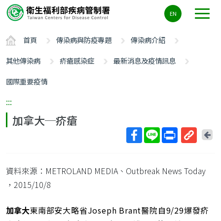
主
EN
要
內
首頁
傳染病與防疫專題
傳染病介紹
容
區
其他傳染病
疥瘡感染症
最新消息及疫情訊息
ALT+C
國際重要疫情
:::
加拿大─疥瘡
回
上
取
一
得
頁
資料來源：METROLAND MEDIA、Outbreak News Today
短
網
，2015/10/8
址
加拿大
東南部安大略省Joseph Brant醫院自9/29爆發疥