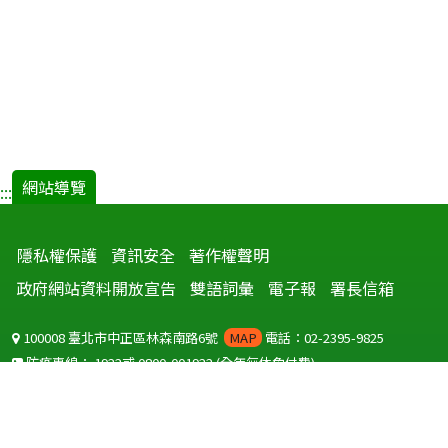
網站導覽
:::
隱私權保護
資訊安全
著作權聲明
政府網站資料開放宣告
雙語詞彙
電子報
署長信箱
100008 臺北市中正區林森南路6號
MAP
電話：02-2395-9825
防疫專線：
1922
或
0800-001922
(全年無休免付費)
聽語障服務免付費傳真：
0800-655955
國外可撥打
+886-800-001922
(自國外撥打回國須自付國際電話費用)
Copyright © 2026 衛生福利部 疾病管制署. All rights reserved.