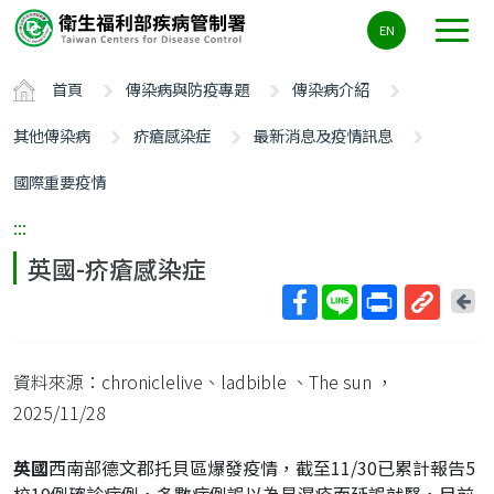
主
EN
要
內
首頁
傳染病與防疫專題
傳染病介紹
容
區
其他傳染病
疥瘡感染症
最新消息及疫情訊息
ALT+C
國際重要疫情
:::
英國-疥瘡感染症
回
上
取
一
得
頁
資料來源：chroniclelive、ladbible 、The sun
，
短
網
2025/11/28
址
英國
西南部德文郡托貝區爆發疫情，截至11/30已累計報告5