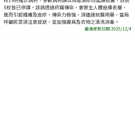
校19例確診病例，多數病例誤以為是濕疹而延誤就醫，目前
5校皆已停課。該病透過疥蹣傳染，會寄生人體皮膚表層，
進而引起搔癢及皮疹，傳染力極強，須儘速就醫用藥，當局
呼籲民眾須注意症狀，並加強寢具及衣物之清洗消毒。
最後更新日期 2025/12/4