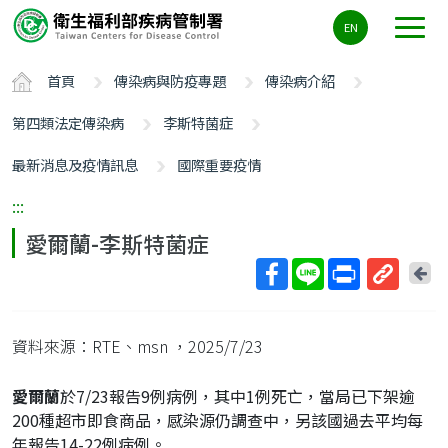
主
EN
要
內
首頁
傳染病與防疫專題
傳染病介紹
容
區
第四類法定傳染病
李斯特菌症
ALT+C
最新消息及疫情訊息
國際重要疫情
:::
愛爾蘭-李斯特菌症
回
上
取
一
得
頁
資料來源：RTE、msn
，2025/7/23
短
網
愛爾蘭
於7/23報告9例病例，其中1例死亡，當局已下架逾
址
200種超市即食商品，感染源仍調查中，另該國過去平均每
年報告14-22例病例。