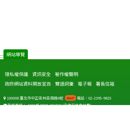
網站導覽
:::
隱私權保護
資訊安全
著作權聲明
政府網站資料開放宣告
雙語詞彙
電子報
署長信箱
100008 臺北市中正區林森南路6號
MAP
電話：02-2395-9825
防疫專線：
1922
或
0800-001922
(全年無休免付費)
聽語障服務免付費傳真：
0800-655955
國外可撥打
+886-800-001922
(自國外撥打回國須自付國際電話費用)
Copyright © 2026 衛生福利部 疾病管制署. All rights reserved.