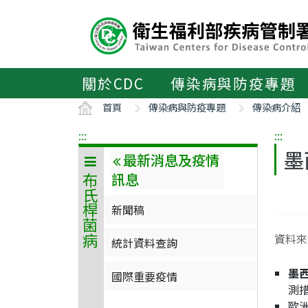
主
要
內
容
區
關於CDC
傳染病與防疫專題
ALT+C
首頁
傳染病與防疫專題
傳染病介紹
:::
:::
墨
最新消息及疫情
訊息
布氏桿菌病
新聞稿
資料來源
統計資料查詢
墨
國際重要疫情
測
歐