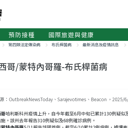
預防接種
國際旅遊與健康
第四類法定傳染病
布氏桿菌病
最新消息及疫情訊息
西哥/蒙特內哥羅-布氏桿菌病
：OutbreakNewsToday、Sarajevotimes、Beacon
，2025/6
西哥
哈利斯科州疫情上升，自今年截至6月中旬已累計130例疑似
措施。該州去年報告310例疑似及68例確診病例。
洲
蒙特內哥羅
5/11報告該國首例，截至6/10累計2例病例，據