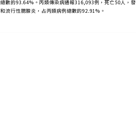
總數的93.64%。丙類傳染病通報316,093例，死亡50
和流行性腮腺炎，占丙類病例總數的92.91%。