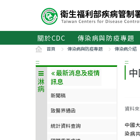
主
要
內
容
區
關於CDC
傳染病與防疫專題
ALT+C
首頁
傳染病與防疫專題
傳染病介紹
:::
:::
中
最新消息及疫情
訊息
淋病
新聞稿
資料來
致醫界通函
中國大
統計資料查詢
染病共