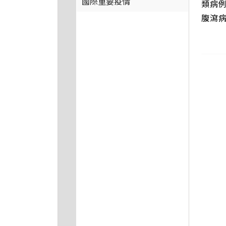
國際重要疫情
類病例
腹瀉病