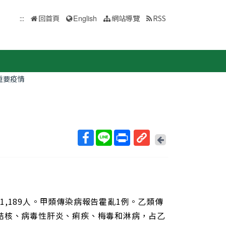
:::
回首頁
English
網站導覽
RSS
重要疫情
回
上
取
一
得
頁
短
網
址
亡1,189人。甲類傳染病報告霍亂1例。乙類傳
為肺結核、病毒性肝炎、痢疾、梅毒和淋病，占乙